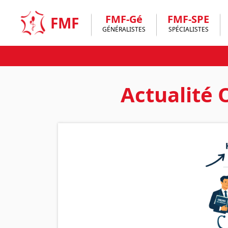
Skip
to
FMF-Gé
FMF-SPE
FMF
content
GÉNÉRALISTES
SPÉCIALISTES
Actualité 