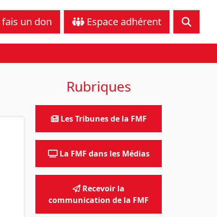
tance juridique
Nous contacter
 fais un don
Espace adhérent
Rubriques
Les Tribunes de la FMF
La FMF dans les Médias
Recevoir la
communication de la FMF