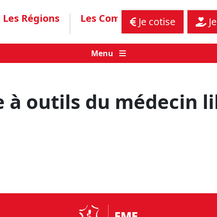
Les Régions
Les Communiqués
Assis
Je cotise
Je
Menu
e à outils du médecin li