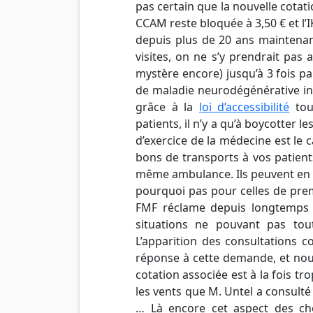
pas certain que la nouvelle cota
CCAM reste bloquée à 3,50 € et l’I
depuis plus de 20 ans maintenan
visites, on ne s’y prendrait pas 
mystère encore) jusqu’à 3 fois p
de maladie neurodégénérative inval
grâce à la
loi d’accessibilité
tous
patients, il n’y a qu’à boycotter 
d’exercice de la médecine est le 
bons de transports à vos patients 
même ambulance. Ils peuvent en b
pourquoi pas pour celles de pre
FMF réclame depuis longtemps 
situations ne pouvant pas tou
L’apparition des consultations
réponse à cette demande, et nou
cotation associée est à la fois tr
les vents que M. Untel a consult
… Là encore cet aspect des ch