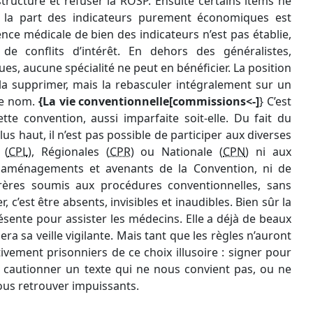
structure et refuser la ROSP. Ensuite certains items ne
 la part des indicateurs purement économiques est
nce médicale de bien des indicateurs n’est pas établie,
 de conflits d’intérêt. En dehors des généralistes,
es, aucune spécialité ne peut en bénéficier. La position
 la supprimer, mais la rebasculer intégralement sur un
 ce nom.
{La vie conventionnelle[commissions<-]
} C’est
ette convention, aussi imparfaite soit-elle. Du fait du
s haut, il n’est pas possible de participer aux diverses
 (
CPL
), Régionales (
CPR
) ou Nationale (
CPN
) ni aux
 aménagements et avenants de la Convention, ni de
rères soumis aux procédures conventionnelles, sans
r, c’est être absents, invisibles et inaudibles. Bien sûr la
sente pour assister les médecins. Elle a déjà de beaux
a sa veille vigilante. Mais tant que les règles n’auront
ement prisonniers de ce choix illusoire : signer pour
 cautionner un texte qui ne nous convient pas, ou ne
ous retrouver impuissants.