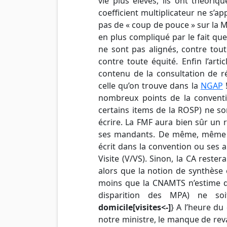
vie plus élevés, ils ont théori
coefficient multiplicateur ne s’ap
pas de « coup de pouce » sur la M
en plus compliqué par le fait que 
ne sont pas alignés, contre tou
contre toute équité. Enfin l’arti
contenu de la consultation de r
celle qu’on trouve dans la
NGAP
!
nombreux points de la convention
certains items de la ROSP) ne s
écrire. La FMF aura bien sûr un r
ses mandants. De même, même si
écrit dans la convention ou ses 
Visite (V/VS). Sinon, la CA rester
alors que la notion de synthèse 
moins que la CNAMTS n’estime que
disparition des MPA) ne so
domicile[visites<-]
} A l’heure du
notre ministre, le manque de reval