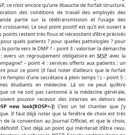
, ce n’est encore qu’une ébauche de forfait structure.
lioration des conditions de travail des employés des
rande partie sur la télétransmission et l’usage des
croissante). Le seul point positif est qu’il est ouvert à
s points restent très flous et nécessitent d’être précisés
: pour quels patients ? pour quelles pathologies ? pour
ns la porte vers le DMP ? – point 3 : valoriser la démarche
 : evers un regroupement obligatoire en
MSP
avec la
ompagne? – point 4 : services offerts aux patients : un
ant pour ce point (il faut noter d’ailleurs que le forfait
re l’emploi d’une secrétaire à plein temps ! ) – point 5 :
eunes étudiants en médecine. Là on ne peut qu’être
r que ce ne soit pas cantonné à la médecine générale,
s doivent pouvoir recevoir des internes en dehors des
OSP new look[ROSP<-]
} C’est un tel chantier que j’y
que. Il faut déjà noter que la fenêtre de choix est très
n de la convention au Journal Officiel, et que le choix,
éfinitif. C’est déjà un point qui mériterait d’être revu.