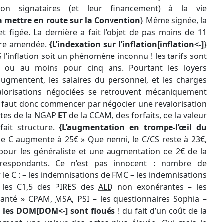
non signataires (et leur financement) à la vie
à mettre en route sur la Convention
} Même signée, la
 figée. La dernière a fait l’objet de pas moins de 11
 être amendée.
{L’indexation sur l’inflation[inflation<-]
}
l’inflation soit un phénomène inconnu ! les tarifs sont
 ou au moins pour cinq ans. Pourtant les loyers
ugmentent, les salaires du personnel, et les charges
alorisations négociées se retrouvent mécaniquement
l faut donc commencer par négocier une revalorisation
actes de la NGAP
ET
de la CCAM, des forfaits, de la valeur
fait structure.
{L’augmentation en trompe-l’œil du
 le C augmente à 25€ » Que nenni, le C/CS reste à 23€,
pour les généraliste et une augmentation de 2€ de la
rrespondants. Ce n’est pas innocent : nombre de
le C : – les indemnisations de FMC – les indemnisations
– les C1,5 des PIRES des
ALD
non exonérantes – les
 santé » CPAM,
MSA
, PSI – les questionnaires Sophia –
,
les DOM[DOM<-] sont floués
! du fait d’un coût de la