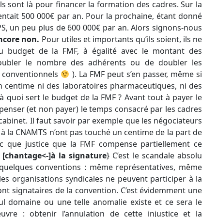
ls sont là pour financer la formation des cadres. Sur la
entait 500 000€ par an. Pour la prochaine, étant donné
S, un peu plus de 600 000€ par an. Alors signons-nous
core non.
Pour utiles et importants qu’ils soient, ils ne
 budget de la FMF, à égalité avec le montant des
 doubler le nombre des adhérents ou de doubler les
s conventionnels
). La FMF peut s’en passer, même si
un centime ni des laboratoires pharmaceutiques, ni des
 quoi sert le budget de la FMF ? Avant tout à payer le
mpenser (et non payer) le temps consacré par les cadres
cabinet. Il faut savoir par exemple que les négociateurs
 à la CNAMTS n’ont pas touché un centime de la part de
onc que justice que la FMF compense partiellement ce
 [chantage<-]à la signature
} C’est le scandale absolu
 quelques conventions : même représentatives, même
les organisations syndicales ne peuvent participer à la
sont signataires de la convention. C’est évidemment une
eul domaine ou une telle anomalie existe et ce sera le
vre : obtenir l’annulation de cette injustice et la