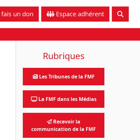
tance juridique
Nous contacter
 fais un don
Espace adhérent
Rubriques
Les Tribunes de la FMF
La FMF dans les Médias
Recevoir la
communication de la FMF