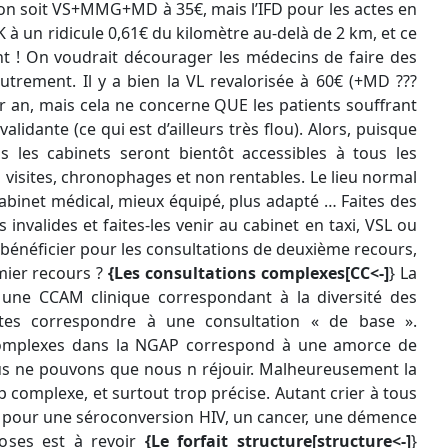
tion soit VS+MMG+MD à 35€, mais l’IFD pour les actes en
K à un ridicule 0,61€ du kilomètre au-delà de 2 km, et ce
t ! On voudrait décourager les médecins de faire des
autrement. Il y a bien la VL revalorisée à 60€ (+MD ???
ar an, mais cela ne concerne QUE les patients souffrant
idante (ce qui est d’ailleurs très flou). Alors, puisque
 les cabinets seront bientôt accessibles à tous les
les visites, chronophages et non rentables. Le lieu normal
cabinet médical, mieux équipé, plus adapté … Faites des
invalides et faites-les venir au cabinet en taxi, VSL ou
énéficier pour les consultations de deuxième recours,
mier recours ?
{Les consultations complexes[CC<-]
} La
une CCAM clinique correspondant à la diversité des
tes correspondre à une consultation « de base ».
 complexes dans la NGAP correspond à une amorce de
s ne pouvons que nous n réjouir. Malheureusement la
op complexe, et surtout trop précise. Autant crier à tous
é pour une séroconversion HIV, un cancer, une démence
oses est à revoir
{Le forfait structure[structure<-]
}