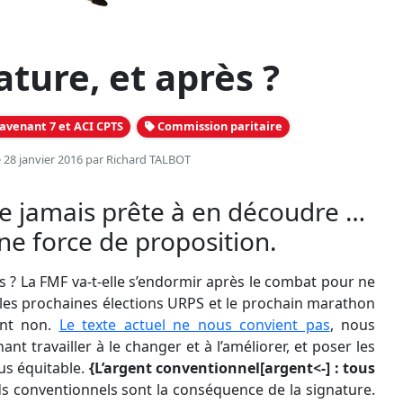
ature, et après ?
avenant 7 et ACI CPTS
Commission paritaire
e 28 janvier 2016 par
Richard TALBOT
e jamais prête à en découdre …
ne force de proposition.
s ? La FMF va-t-elle s’endormir après le combat pour ne
r les prochaines élections URPS et le prochain marathon
ent non.
Le texte actuel ne nous convient pas
, nous
enant travailler à le changer et à l’améliorer, et poser les
us équitable.
{L’argent conventionnel[argent<-] : tous
ds conventionnels sont la conséquence de la signature.