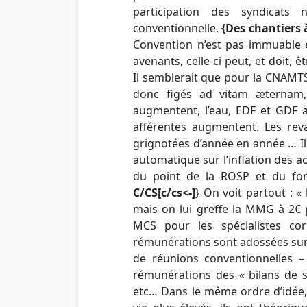
participation des syndicats 
conventionnelle.
{Des chantiers 
Convention n’est pas immuable et
avenants, celle-ci peut, et doit,
Il semblerait que pour la CNAMTS 
donc figés ad vitam æternam,
augmentent, l’eau, EDF et GDF a
afférentes augmentent. Les rev
grignotées d’année en année … I
automatique sur l’inflation des 
du point de la ROSP et du for
C/CS[c/cs<-]
} On voit partout : «
mais on lui greffe la MMG à 2€ 
MCS pour les spécialistes co
rémunérations sont adossées sur 
de réunions conventionnelles 
rémunérations des « bilans de
etc… Dans le même ordre d’idée