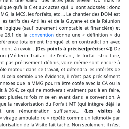
quement une valeur des actes plus élevée. Oui mais le
plique qu’à la C et aux actes qui lui sont adossés : donc
MG, la MCS, les forfaits, etc … Le chantier des DOM est
les tarifs des Antilles et de la Guyane et de la Réunion
te logique (sauf purement comptable et financière) et
cle 28.1 de la
convention
donne une « définition » du
éférence totalement tronqué et en contradiction avec
 donc à revoir…
{Des points à préciser[préciser<-]
} De
 (Médecin Traitant de l’enfant, le forfait structure,
ont pas précisément définis, voire même sont encore à
ôle moteur dans ce travail, et défendra les intérêts de
 cela semble une évidence, il n’est pas précisément
annexes que la MMG pourra être cotée avec la CA ou la
ait à 26 €, ce qui ne motiverait vraiment pas à en faire,
est plusieurs fois mise en avant dans la convention. A
 la revalorisation du Forfait MT (qui intègre déjà la
it une rémunération suffisante…
{Les visites à
 « virage ambulatoire » répété comme un leitmotiv par
orisation de la Visite fait tache. Non seulement il n’est