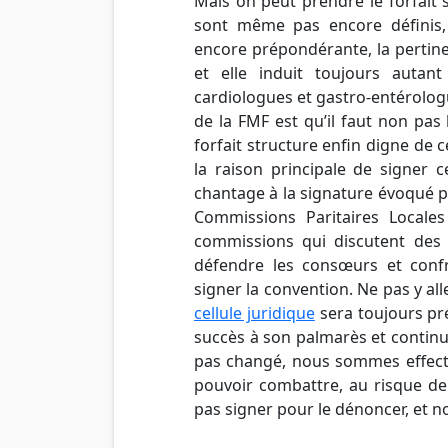
Mais on peut prendre le forfait 
sont même pas encore définis,
encore prépondérante, la pertine
et elle induit toujours autant
cardiologues et gastro-entérologu
de la FMF est qu’il faut non pas
forfait structure enfin digne de
la raison principale de signer c
chantage à la signature évoqué plu
Commissions Paritaires Locales
commissions qui discutent des
défendre les consœurs et conf
signer la convention. Ne pas y alle
cellule juridique
sera toujours pré
succès à son palmarès et continuer
pas changé, nous sommes effectiv
pouvoir combattre, au risque de
pas signer pour le dénoncer, et n