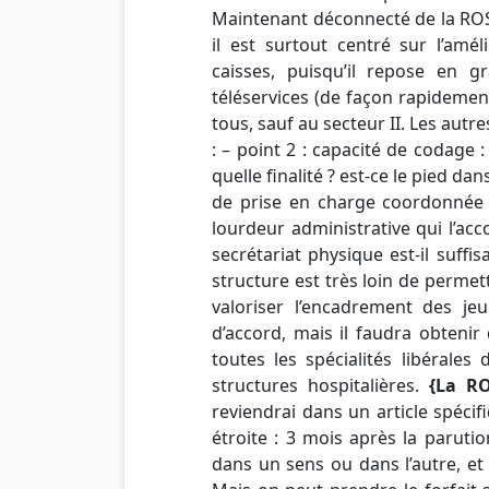
Maintenant déconnecté de la ROSP
il est surtout centré sur l’amé
caisses, puisqu’il repose en g
téléservices (de façon rapidement 
tous, sauf au secteur II. Les autre
: – point 2 : capacité de codage 
quelle finalité ? est-ce le pied da
de prise en charge coordonnée
lourdeur administrative qui l’acc
secrétariat physique est-il suffis
structure est très loin de permett
valoriser l’encadrement des j
d’accord, mais il faudra obteni
toutes les spécialités libérale
structures hospitalières.
{La R
reviendrai dans un article spécifi
étroite : 3 mois après la parutio
dans un sens ou dans l’autre, et d