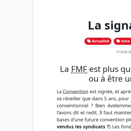
La sign
Actualité
Vote 
Publié l
La
FMF
est plus qu
ou à être u
La
Convention
est signée, et aprè
se réveiller que dans 5 ans, pou
conventionnel ? Bien évidemm
l’avons dit et redit. Il faut maint
bases d’une future convention pl
vendus les syndicats ?
} Les fon