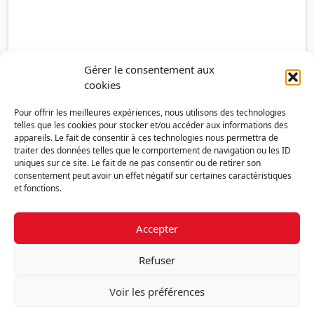
Gérer le consentement aux
cookies
Pour offrir les meilleures expériences, nous utilisons des technologies
telles que les cookies pour stocker et/ou accéder aux informations des
appareils. Le fait de consentir à ces technologies nous permettra de
traiter des données telles que le comportement de navigation ou les ID
uniques sur ce site. Le fait de ne pas consentir ou de retirer son
consentement peut avoir un effet négatif sur certaines caractéristiques
et fonctions.
Accepter
Découvrir la FMF
Mentions légales
Politique de confidentialité
RGPD
Refuser
Nous contacter
Politique de cookies (UE)
Voir les préférences
Fédération des Médecins de France - 7 place des 5 Martyrs du lycée