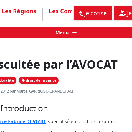
Les Régions
Les Communiqués
Assis
Je cotise
Je
Menu
scultée par l’AVOCAT
tualité
droit de la santé
n 2012 par
Marcel GARRIGOU-GRANDCHAMP
Introduction
tre
Fabrice
DI
VIZIO
, spécialisé en droit de la santé.