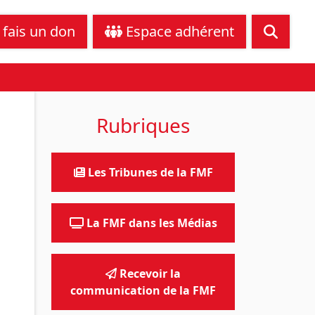
tance juridique
Nous contacter
 fais un don
Espace adhérent
Rubriques
Les Tribunes de la FMF
La FMF dans les Médias
Recevoir la
communication de la FMF