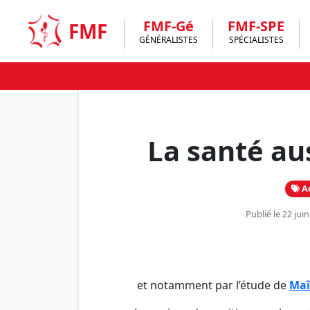
Skip
to
FMF-Gé
FMF-SPE
FMF
content
GÉNÉRALISTES
SPÉCIALISTES
La santé au
Ac
Publié le 22 jui
et notamment par l’étude de
Maî