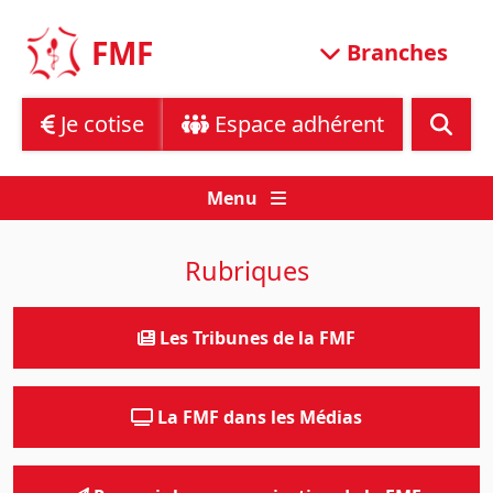
Skip
to
FMF
Branches
content
Je cotise
Espace adhérent
Menu
Rubriques
Les Tribunes de la FMF
La FMF dans les Médias