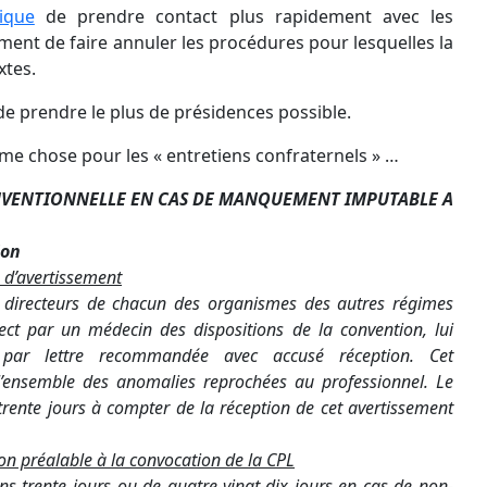
dique
de prendre contact plus rapidement avec les
ement de faire annuler les procédures pour lesquelles la
xtes.
de prendre le plus de présidences possible.
me chose pour les « entretiens confraternels » …
NVENTIONNELLE EN CAS DE MANQUEMENT IMPUTABLE A
ion
e d’avertissement
s directeurs de chacun des organismes des autres régimes
ect par un médecin des dispositions de la convention, lui
 par lettre recommandée avec accusé réception. Cet
l’ensemble des anomalies reprochées au professionnel. Le
trente jours à compter de la réception de cet avertissement
tion préalable à la convocation de la CPL
oins trente jours ou de quatre-vingt-dix jours en cas de non-