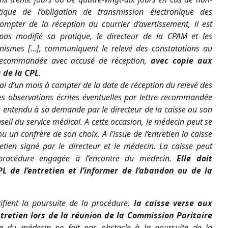
ique de l’obligation de transmission électronique des
mpter de la réception du courrier d’avertissement, il est
pas modifié sa pratique, le directeur de la CPAM et les
nismes […], communiquent le relevé des constatations au
 recommandée avec accusé de réception,
avec copie aux
 de la CPL
.
ai d’un mois à compter de la date de réception du relevé des
es observations écrites éventuelles par lettre recommandée
e entendu à sa demande par le directeur de la caisse ou son
seil du service médical. A cette occasion, le médecin peut se
u un confrère de son choix. A l’issue de l’entretien la caisse
tien signé par le directeur et le médecin. La caisse peut
 procédure engagée à l’encontre du médecin.
Elle doit
L de l’entretien et l’informer de l’abandon ou de la
fient la poursuite de la procédure,
la caisse verse aux
tretien lors de la réunion de la Commission Paritaire
re du médecin ne fait pas obstacle à la poursuite de la