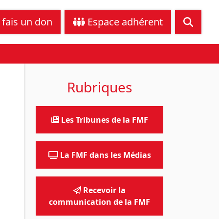
tance juridique
Nous contacter
 fais un don
Espace adhérent
Rubriques
Les Tribunes de la FMF
La FMF dans les Médias
Recevoir la
communication de la FMF