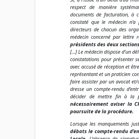
respect de manière systémat
documents de facturation, à co
constaté que le médecin n’a 
directeurs de chacun des orga
médecin concerné par lettre
présidents des deux sections
[…] Le médecin dispose d’un dél
constatations pour présenter s
avec accusé de réception et êtr
représentant et un praticien con
faire assister par un avocat et/o
dresse un compte-rendu d’entre
décider de mettre fin à la
nécessairement aviser la CP
poursuite de la procédure.
Lorsque les manquements justi
débats le compte-rendu d’en
Locale
. L’absence de signatu