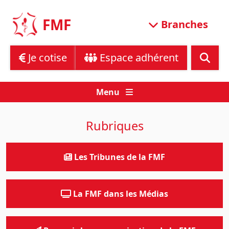
Skip
to
FMF
Branches
content
Je cotise
Espace adhérent
Menu
Rubriques
Les Tribunes de la FMF
La FMF dans les Médias