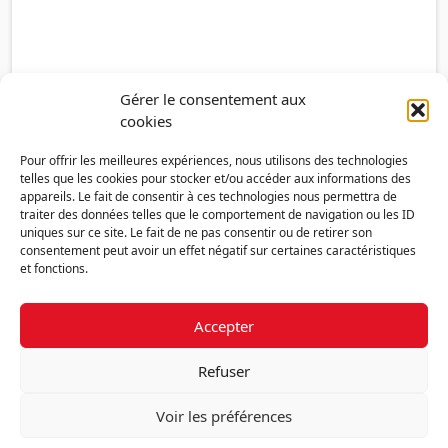
Gérer le consentement aux
cookies
Pour offrir les meilleures expériences, nous utilisons des technologies
telles que les cookies pour stocker et/ou accéder aux informations des
appareils. Le fait de consentir à ces technologies nous permettra de
traiter des données telles que le comportement de navigation ou les ID
uniques sur ce site. Le fait de ne pas consentir ou de retirer son
consentement peut avoir un effet négatif sur certaines caractéristiques
et fonctions.
Accepter
Découvrir la FMF
Mentions légales
Politique de confidentialité
RGPD
Refuser
Nous contacter
Politique de cookies (UE)
Voir les préférences
Fédération des Médecins de France - 7 place des 5 Martyrs du lycée