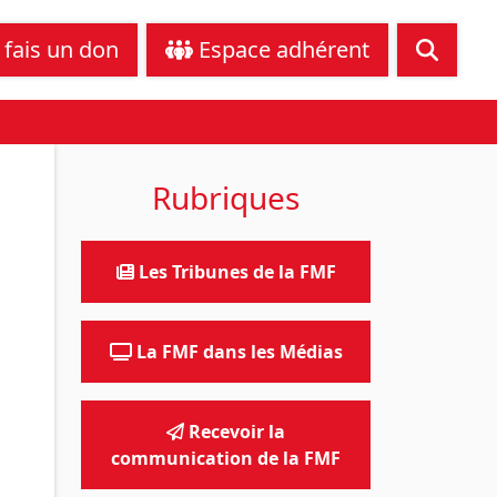
tance juridique
Nous contacter
 fais un don
Espace adhérent
Rubriques
Les Tribunes de la FMF
La FMF dans les Médias
Recevoir la
communication de la FMF