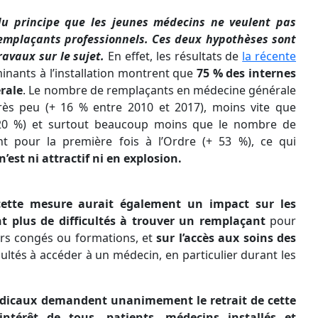
du principe que les jeunes médecins ne veulent pas
s remplaçants professionnels. Ces deux hypothèses sont
avaux sur le sujet.
En effet, les résultats de
la récente
inants à l’installation montrent que
75 % des internes
érale
. Le nombre de remplaçants en médecine générale
rès peu (+ 16 % entre 2010 et 2017), moins vite que
 20 %) et surtout beaucoup moins que le nombre de
nt pour la première fois à l’Ordre (+ 53 %), ce qui
est ni attractif ni en explosion.
cette mesure aurait également un impact sur les
nt plus de difficultés à trouver un remplaçant
pour
rs congés ou formations, et
sur l’accès aux soins des
cultés à accéder à un médecin, en particulier durant les
médicaux demandent unanimement le retrait de cette
l’intérêt de tous, patients, médecins installés et