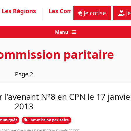
Les Régions
Les Communiqués
Assis
Je cotise
Je
Menu
ommission paritaire
Page 2
r l’avenant N°8 en CPN le 17 janvie
2013
muniqués
Commission paritaire
er 2013 par
Corinne LE SAUDER
et
Benoît FEGER