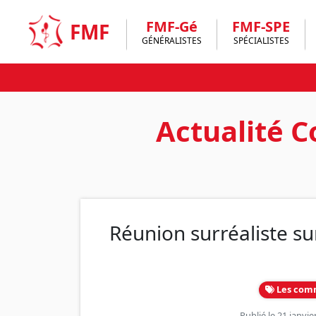
Skip
to
FMF-Gé
FMF-SPE
FMF
content
GÉNÉRALISTES
SPÉCIALISTES
Actualité C
Réunion surréaliste su
Les com
Publié le 21 janvi