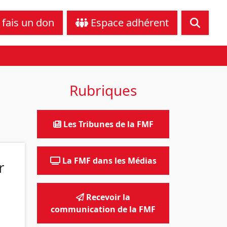
tance juridique
Nous contacter
 fais un don
Espace adhérent
Rubriques
Les Tribunes de la FMF
La FMF dans les Médias
r
Recevoir la
communication de la FMF