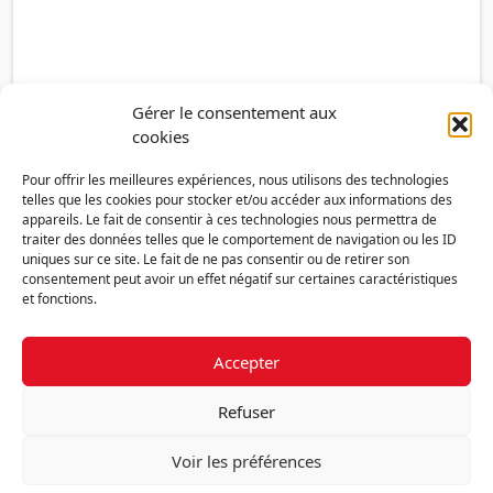
Gérer le consentement aux
cookies
Pour offrir les meilleures expériences, nous utilisons des technologies
telles que les cookies pour stocker et/ou accéder aux informations des
appareils. Le fait de consentir à ces technologies nous permettra de
traiter des données telles que le comportement de navigation ou les ID
uniques sur ce site. Le fait de ne pas consentir ou de retirer son
consentement peut avoir un effet négatif sur certaines caractéristiques
et fonctions.
Accepter
Découvrir la FMF
Mentions légales
Politique de confidentialité
RGPD
Refuser
Nous contacter
Politique de cookies (UE)
Voir les préférences
Fédération des Médecins de France - 7 place des 5 Martyrs du lycée