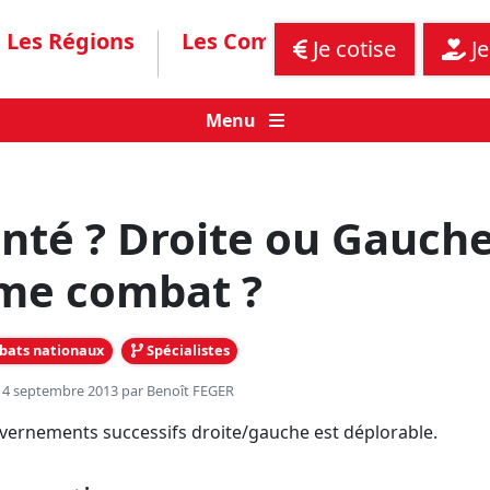
Les Régions
Les Communiqués
Assis
Je cotise
Je
Menu
anté ? Droite ou Gauch
e combat ?
ats nationaux
Spécialistes
e 4 septembre 2013 par
Benoît FEGER
uvernements successifs droite/gauche est déplorable.