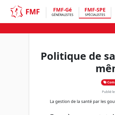
Skip
to
FMF-Gé
FMF-SPE
FMF
content
GÉNÉRALISTES
SPÉCIALISTES
Politique de s
mêm
Comb
Publié l
La gestion de la santé par les go