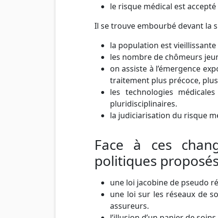
le risque médical est accepté
Il se trouve embourbé devant la si
la population est vieillissante
les nombre de chômeurs jeun
on assiste à l’émergence exp
traitement plus précoce, plu
les technologies médicale
pluridisciplinaires.
la judiciarisation du risque m
Face à ces chang
politiques proposés
une loi jacobine de pseudo r
une loi sur les réseaux de s
assureurs.
l’illusion d’un panier de soins