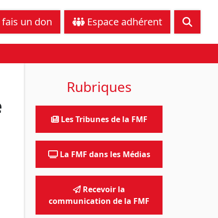
tance juridique
Nous contacter
 fais un don
Espace adhérent
Rubriques
e
Les Tribunes de la FMF
La FMF dans les Médias
Recevoir la
communication de la FMF