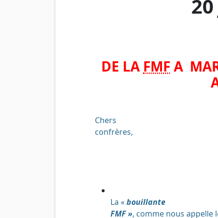
20 
DE LA
FMF
A MARS
Chers
confrères,
La «
bouillante
FMF »
, comme nous appelle le