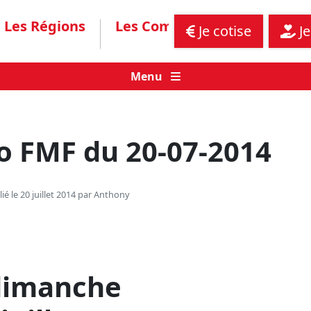
Les Régions
Les Communiqués
Assis
Je cotise
Je
Menu
o FMF du 20-07-2014
ié le 20 juillet 2014 par
Anthony
dimanche