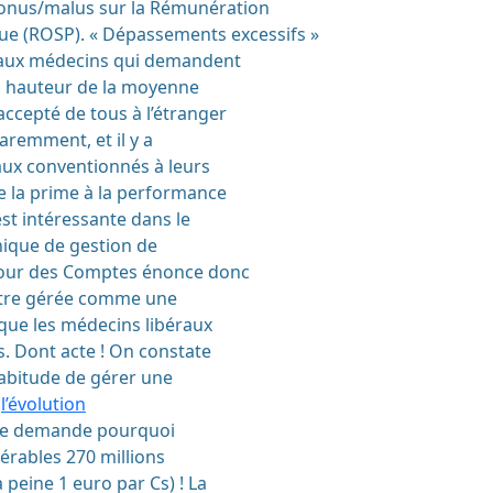
bonus/malus sur la Rémunération
que (ROSP).
« Dépassements excessifs »
 aux médecins qui demandent
à hauteur de la moyenne
accepté de tous à l’étranger
aremment, et il y a
aux conventionnés à leurs
de la prime à la performance
est intéressante dans le
hnique de gestion de
 Cour des Comptes énonce donc
 être gérée comme une
 que les médecins libéraux
s. Dont acte ! On constate
habitude de gérer une
t
l’évolution
e demande pourquoi
érables 270 millions
 peine 1 euro par Cs) ! La