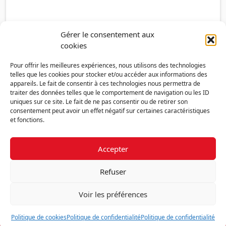
Gérer le consentement aux
cookies
Pour offrir les meilleures expériences, nous utilisons des technologies
telles que les cookies pour stocker et/ou accéder aux informations des
appareils. Le fait de consentir à ces technologies nous permettra de
traiter des données telles que le comportement de navigation ou les ID
uniques sur ce site. Le fait de ne pas consentir ou de retirer son
consentement peut avoir un effet négatif sur certaines caractéristiques
et fonctions.
Accepter
Découvrir la FMF
Mentions légales
Politique de confidentialité
RGPD
Refuser
Nous contacter
Politique de cookies (UE)
Voir les préférences
Fédération des Médecins de France - 7 place des 5 Martyrs du lycée
Buffon - 75014 Paris
Politique de cookies
Politique de confidentialité
Politique de confidentialité