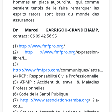
hommes en place aujourd’hui, qui, comme
seraient tentés de le faire remarquer les
esprits retors, sont issus du monde des
assurances.
Dr Marcel GARRIGOU-GRANDCHAMP
,
contact : 06 09 42 56 95
(1)
http ://
www.fmfpro.org
/
(2)
http ://
www.fmfpro.org
/expression-
libre/l…
(3)
http ://
www.fmfpro.com
/communiques/lettre…
(4) RCP : Responsabilité Civile Professionnelle
(5) AT-MP : Accident du travail & Maladies
Professionnelles
(6) Code de la Santé Publique
(7)
http ://
www.association-samba.org
/ ?la-
cou…
(8) Source : Assemblée Nationale, Mission