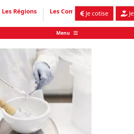
Les Régions
Les Communiqués
Assis
Je cotise
Je
Menu