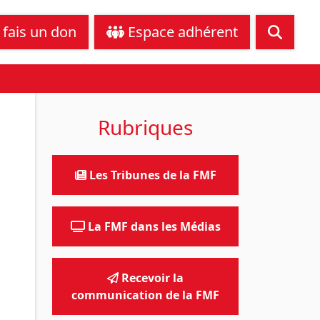
tance juridique
Nous contacter
 fais un don
Espace adhérent
Rubriques
Les Tribunes de la FMF
La FMF dans les Médias
Recevoir la
communication de la FMF