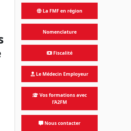
La FMF en région
Nomenclature
s
e
Fiscalité
Le Médecin Employeur
Vos formations avec
l’A2FM
Nous contacter