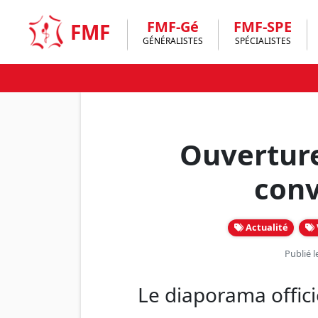
Skip
to
FMF-Gé
FMF-SPE
FMF
content
GÉNÉRALISTES
SPÉCIALISTES
Ouverture
conv
Actualité
Publié l
Le diaporama offici