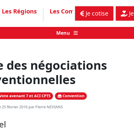
Les Régions
Les Communiqués
Assis
Je cotise
Je
Menu
 des négociations
entionnelles
Vote avenant 7 et ACI CPTS
Convention
e 25 février 2016 par
Pierre NEVIANS
el