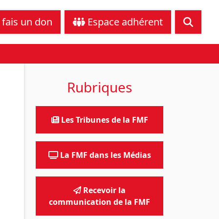
tance juridique
Nous contacter
 fais un don
Espace adhérent
Rubriques
Les Tribunes de la FMF
La FMF dans les Médias
Recevoir la
communication de la FMF