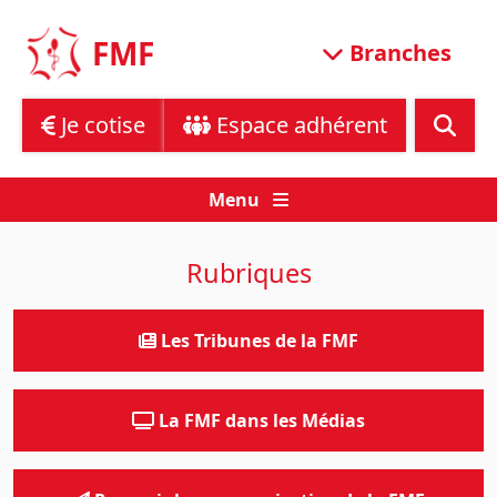
Skip
to
FMF
Branches
content
Je cotise
Espace adhérent
Menu
Rubriques
Les Tribunes de la FMF
La FMF dans les Médias