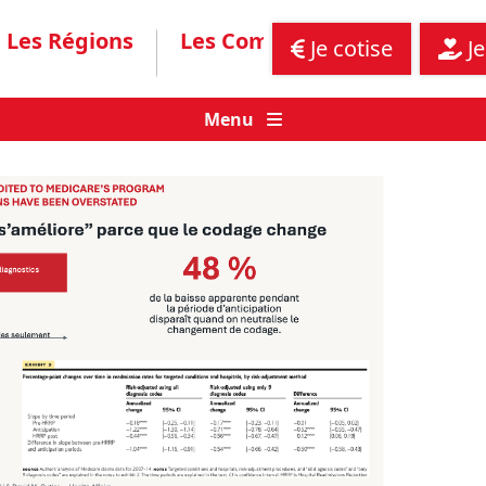
Les Régions
Les Communiqués
Assis
Je cotise
Je
Menu