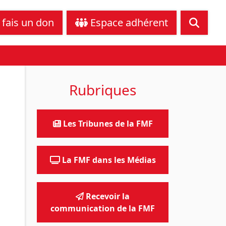
tance juridique
Nous contacter
 fais un don
Espace adhérent
Rubriques
Les Tribunes de la FMF
La FMF dans les Médias
Recevoir la
communication de la FMF