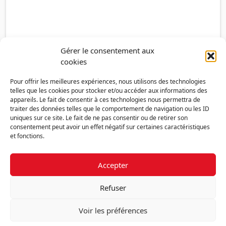
Gérer le consentement aux
cookies
Pour offrir les meilleures expériences, nous utilisons des technologies
telles que les cookies pour stocker et/ou accéder aux informations des
appareils. Le fait de consentir à ces technologies nous permettra de
traiter des données telles que le comportement de navigation ou les ID
uniques sur ce site. Le fait de ne pas consentir ou de retirer son
consentement peut avoir un effet négatif sur certaines caractéristiques
et fonctions.
Accepter
Découvrir la FMF
Mentions légales
Politique de confidentialité
RGPD
Refuser
Nous contacter
Politique de cookies (UE)
Voir les préférences
Fédération des Médecins de France - 7 place des 5 Martyrs du lycée