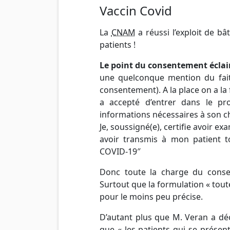
Vaccin Covid
La
CNAM
a réussi l’exploit de bât
patients !
Le point du consentement éclai
une quelconque mention du fait 
consentement). A la place on a la 
a accepté d’entrer dans le pr
informations nécessaires à son ch
Je, soussigné(e), certifie avoir e
avoir transmis à mon patient to
COVID-19″
Donc toute la charge du conse
Surtout que la formulation « toute
pour le moins peu précise.
D’autant plus que M. Veran a déc
que « les patients qui se présen