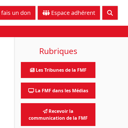
tance juridique
Nous contacter
 fais un don
Espace adhérent
Rubriques
Les Tribunes de la FMF
La FMF dans les Médias
Recevoir la
communication de la FMF