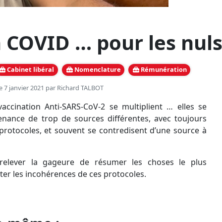
 COVID … pour les nul
Cabinet libéral
Nomenclature
Rémunération
le 7 janvier 2021 par
Richard TALBOT
accination Anti-SARS-CoV-2 se multiplient … elles se
nance de trop de sources différentes, avec toujours
protocoles, et souvent se contredisent d’une source à
relever la gageure de résumer les choses le plus
ter les incohérences de ces protocoles.