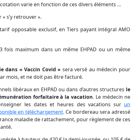
cotation varie en fonction de ces divers éléments …
 « s’y retrouver ».
 tarif opposable exclusif, en Tiers payant intégral AMO
ble 3 fois maximum dans un même EHPAD ou un même
sie dans « Vaccin Covid »
sera versé au médecin pour
ar mois, et ne doit pas être facturé.
onnels libéraux en EHPAD ou dans d’autres structures
le
munération forfaitaire à la vacation
. Le médecin ne
 renseigner les dates et heures des vacations sur
un
ponible en téléchargement
. Ce bordereau sera adressé
ssurance maladie de rattachement, pour règlement de ces
santé.
munérée à hauteur de 420 € la demi-journée, ou 105 € de