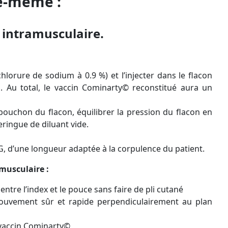
le-même :
 intramusculaire.
hlorure de sodium à 0.9 %) et l’injecter dans le flacon
. Au total, le vaccin Cominarty© reconstitué aura un
u bouchon du flacon, équilibrer la pression du flacon en
seringue de diluant vide.
G, d’une longueur adaptée à la corpulence du patient.
amusculaire :
ntre l’index et le pouce sans faire de pli cutané
 mouvement sûr et rapide perpendiculairement au plan
e vaccin Cominarty©