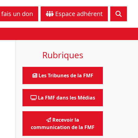
tance juridique
Nous contacter
 fais un don
Espace adhérent
Rubriques
Les Tribunes de la FMF
La FMF dans les Médias
Recevoir la
communication de la FMF