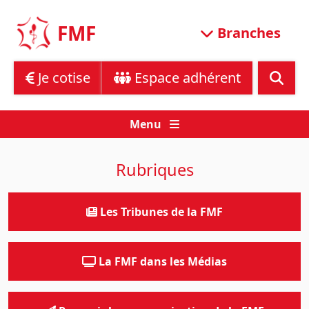
Skip
to
FMF
Branches
content
Je cotise
Espace adhérent
Menu
Rubriques
Les Tribunes de la FMF
La FMF dans les Médias