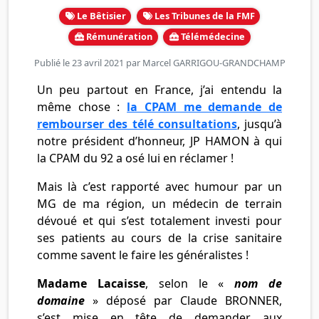
Le Bêtisier
Les Tribunes de la FMF
Rémunération
Télémédecine
Publié le 23 avril 2021 par
Marcel GARRIGOU-GRANDCHAMP
Un peu partout en France, j’ai entendu la
même chose :
la CPAM me demande de
rembourser des télé consultations
, jusqu’à
notre président d’honneur, JP HAMON à qui
la CPAM du 92 a osé lui en réclamer !
Mais là c’est rapporté avec humour par un
MG de ma région, un médecin de terrain
dévoué et qui s’est totalement investi pour
ses patients au cours de la crise sanitaire
comme savent le faire les généralistes !
Madame Lacaisse
, selon le «
nom de
domaine
» déposé par Claude BRONNER,
s’est mise en tête de demander aux