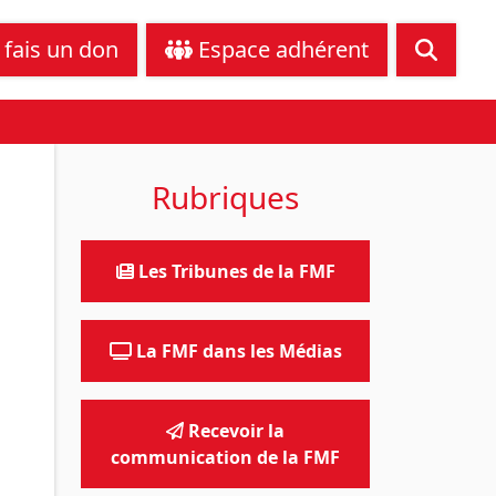
tance juridique
Nous contacter
 fais un don
Espace adhérent
Rubriques
Les Tribunes de la FMF
La FMF dans les Médias
Recevoir la
communication de la FMF