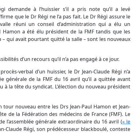
i demande à l’huissier s’il a pris note qu’il a levé
affirme que le
Dr
Régi ne l’a pas fait. Le
Dr
Régi assure le
alle réuni un conseil d’administration qui a élu un
l
Hamon
a été élu président de la FMF
tandis
que les
b
– qui avait pourtant quitté la salle – sont les nouveaux
sibilités d’un recours qu’il n’a pas engagé à ce jour.
procès-verbal d’un huissier, le
Dr
Jean-Claude Régi n’a
e générale de la FMF du 16 avril qu’il a quittée avant
lu à la tête du syndicat. L’élection du nouveau président
un tour nouveau entre les
Drs
Jean-Paul
Hamon
et Jean-
tête de la Fédération des médecins de France (FMF). Le
de l’assemblée générale extraordinaire du 16 avril (
« le
an-Claude Régi, son prédécesseur
blackboulé
, conteste