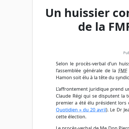
Un huissier co
de la FM
Pub
Selon le procès-verbal d’un huiss
l’assemblée générale de la
FMF
Hamon
soit élu à la tête du syndi
L’affrontement juridique prend 
Claude Régi qui se disputent la 
premier a été élu président lors 
Quotidien » du 20 avril
). Le
Dr
Je
cette élection.
Le procès-verbal de Me Don Pier