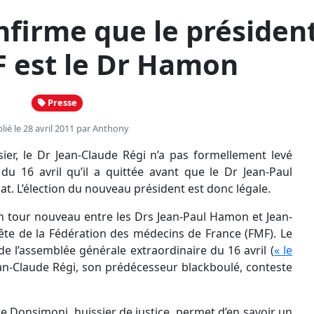
nfirme que le présiden
F est le Dr Hamon
Presse
lié le 28 avril 2011 par
Anthony
ier, le
Dr
Jean-Claude Régi n’a pas formellement levé
du 16 avril qu’il a quittée avant que le
Dr
Jean-Paul
cat. L’élection du nouveau président est donc légale.
un tour nouveau entre les
Drs
Jean-Paul
Hamon
et Jean-
tête de la Fédération des médecins de France (FMF). Le
de l’assemblée générale extraordinaire du 16 avril (
« le
an-Claude Régi, son prédécesseur
blackboulé
, conteste
re
Donsimoni
, huissier de justice, permet d’en savoir un