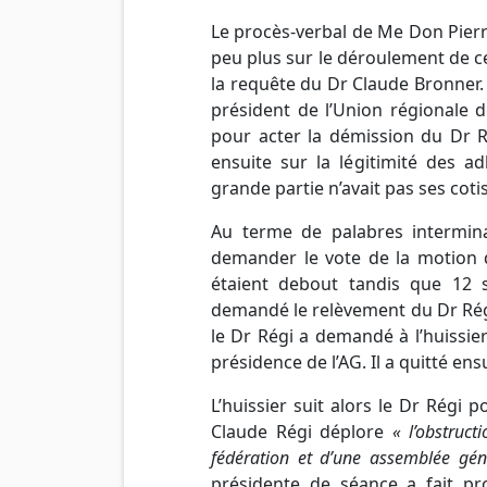
Le procès-verbal de Me Don Pier
peu plus sur le déroulement de ce
la requête du
Dr
Claude Bronner. 
président de l’Union régionale
pour
acter
la démission du
Dr
R
ensuite sur la légitimité des a
grande partie n’avait pas ses cotis
Au terme de palabres intermin
demander le vote de la motion
étaient debout
tandis
que 12 so
demandé le relèvement du
Dr
Rég
le
Dr
Régi a demandé à l’huissier 
présidence de
l’AG
. Il a quitté e
L’huissier suit alors le
Dr
Régi po
Claude Régi déplore
« l’obstruc
fédération et d’une assemblée gén
présidente de séance a fait p