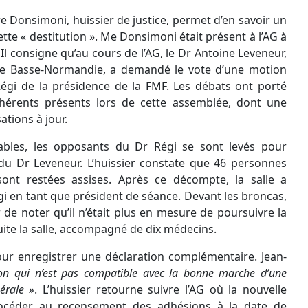
re
Donsimoni
, huissier de justice, permet d’en savoir un
tte « destitution ». Me
Donsimoni
était présent à
l’AG
à
Il consigne qu’au cours de
l’AG
, le
Dr
Antoine
Leveneur
,
 de Basse-Normandie, a demandé le vote d’une motion
égi de la présidence de la FMF. Les débats ont porté
dhérents présents lors de cette assemblée, dont une
ations à jour.
ables, les opposants du
Dr
Régi se sont levés pour
 du
Dr
Leveneur
. L’huissier constate que 46 personnes
nt restées assises. Après ce décompte, la salle a
i en tant que président de séance. Devant les
broncas
,
de noter qu’il n’était plus en mesure de poursuivre la
nsuite la salle, accompagné de dix médecins.
ur enregistrer une déclaration complémentaire. Jean-
tion qui n’est pas compatible avec la bonne marche d’une
érale »
. L’huissier retourne suivre
l’AG
où la nouvelle
rocéder au recensement des adhésions à la date de