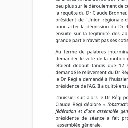
peu plus sur le déroulement de ce
la requête du
Dr
Claude Bronner. 
président de l’Union régionale
pour
acter
la démission du
Dr
R
ensuite sur la légitimité des a
grande partie n’avait pas ses cotis
Au terme de palabres intermin
demander le vote de la motion
étaient debout
tandis
que 12 so
demandé le relèvement du
Dr
Rég
le
Dr
Régi a demandé à l’huissier 
présidence de
l’AG
. Il a quitté e
L’huissier suit alors le
Dr
Régi po
Claude Régi déplore
« l’obstruc
fédération et d’une assemblée gén
présidente de séance a fait p
l’assemblée générale.