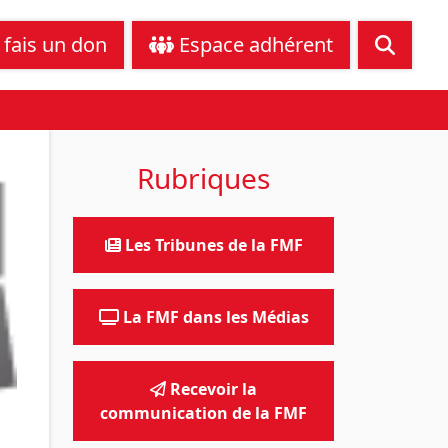
tance juridique
Nous contacter
 fais un don
Espace adhérent
Rubriques
Les Tribunes de la FMF
La FMF dans les Médias
Recevoir la
communication de la FMF