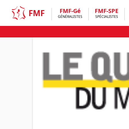
Skip
to
FMF-Gé
FMF-SPE
FMF
content
GÉNÉRALISTES
SPÉCIALISTES