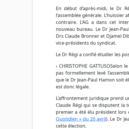
En début d’après-midi, le
Dr
Rég
l’assemblée générale. L’huissier 
contraire.
L’AG
a dans cet interv
nouveau bureau. Le
Dr
Jean-Pau
Drs
Claude Bronner et
Djamel
Di
vice-présidents du syndicat.
Le
Dr
Régi a confié étudier les pos
›
CHRISTOPHE
GATTUSOSelon
le 
pas formellement levé l’assemblé
que le
Dr
Jean-Paul
Hamon
soit é
est donc légale.
L’affrontement juridique prend 
Claude Régi qui se disputent la 
premier a été élu président lors 
Quotidien » du 20 avril
). Le
Dr
Je
cette élection.