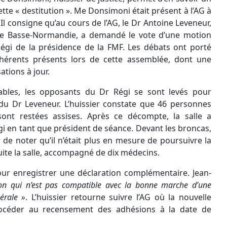
tte « destitution ». Me
Donsimoni
était présent à
l’AG
à
Il consigne qu’au cours de
l’AG
, le
Dr
Antoine
Leveneur
,
 de Basse-Normandie, a demandé le vote d’une motion
égi de la présidence de la FMF. Les débats ont porté
dhérents présents lors de cette assemblée, dont une
ations à jour.
ables, les opposants du
Dr
Régi se sont levés pour
 du
Dr
Leveneur
. L’huissier constate que 46 personnes
nt restées assises. Après ce décompte, la salle a
i en tant que président de séance. Devant les
broncas
,
de noter qu’il n’était plus en mesure de poursuivre la
nsuite la salle, accompagné de dix médecins.
ur enregistrer une déclaration complémentaire. Jean-
tion qui n’est pas compatible avec la bonne marche d’une
érale »
. L’huissier retourne suivre
l’AG
où la nouvelle
rocéder au recensement des adhésions à la date de