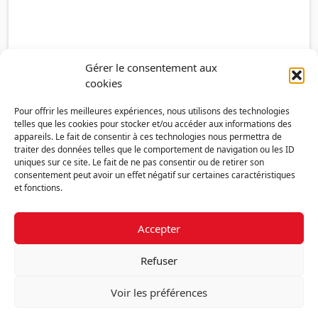
Gérer le consentement aux
cookies
Pour offrir les meilleures expériences, nous utilisons des technologies
telles que les cookies pour stocker et/ou accéder aux informations des
appareils. Le fait de consentir à ces technologies nous permettra de
traiter des données telles que le comportement de navigation ou les ID
uniques sur ce site. Le fait de ne pas consentir ou de retirer son
consentement peut avoir un effet négatif sur certaines caractéristiques
et fonctions.
Accepter
Découvrir la FMF
Mentions légales
Politique de confidentialité
RGPD
Refuser
Nous contacter
Politique de cookies (UE)
Voir les préférences
Fédération des Médecins de France - 7 place des 5 Martyrs du lycée