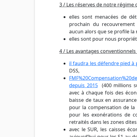
3 / Les réserves de notre régime
elles sont menacées de dét
prochain du recouvrement d
aucun alors que se profile la
elles sont pour nous propriét
4 / Les avantages conventionnel
il faudra les défendre pied à 
DSS,
FMF%20Compensation%20de%2
depuis 2015
(400 millions s
avec à chaque fois des écono
baisse de taux en assurance
pour la compensation de la
pour les exonérations de c
retraités dans les zones dite
avec le SUR, les caisses éco
aujourd’hui pour les S1 au 