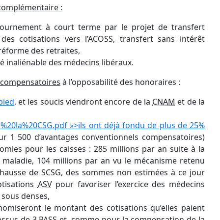
 complémentaire :
ournement à court terme par le projet de transfert
es cotisations vers l’ACOSS, transfert sans intérêt
 réforme des retraites,
é inaliénable des médecins libéraux.
s compensatoires
à l’opposabilité des honoraires :
pied
, et les soucis viendront encore de la
CNAM
et de la
0la%20CSG.pdf »>ils ont déjà fondu de plus de 25%
ur 1 500 d’avantages conventionnels compensatoires)
mies pour les caisses : 285 millions par an suite à la
 maladie, 104 millions par an vu le mécanisme retenu
 hausse de SCSG, des sommes non estimées à ce jour
otisations
ASV
pour favoriser l’exercice des médecins
s sous denses,
nomiseront le montant des cotisations qu’elles paient
dessus de 3 PASS et, comme pour la compensation de la