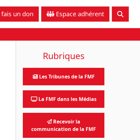
tance juridique
Nous contacter
 fais un don
Espace adhérent
Rubriques
Les Tribunes de la FMF
La FMF dans les Médias
Recevoir la
communication de la FMF