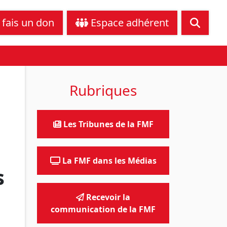
tance juridique
Nous contacter
 fais un don
Espace adhérent
Rubriques
Les Tribunes de la FMF
La FMF dans les Médias
s
Recevoir la
communication de la FMF