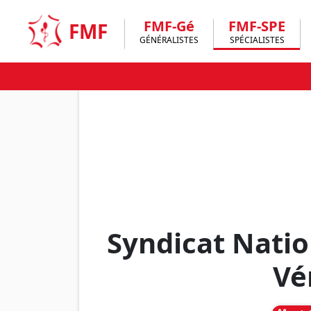
Skip
to
FMF-Gé
FMF-SPE
FMF
content
GÉNÉRALISTES
SPÉCIALISTES
Syndicat Nati
Vé