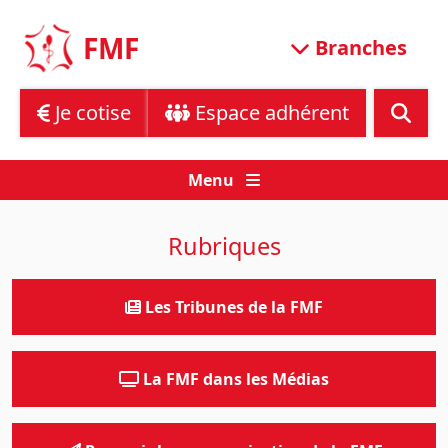
Skip
to
FMF
Branches
content
Je cotise
Espace adhérent
Menu
Rubriques
Les Tribunes de la FMF
La FMF dans les Médias