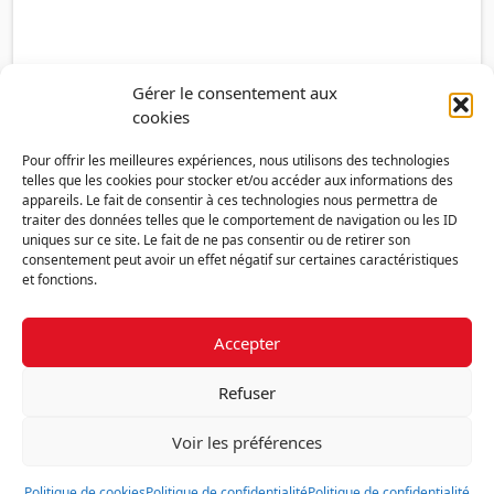
Gérer le consentement aux
cookies
Pour offrir les meilleures expériences, nous utilisons des technologies
telles que les cookies pour stocker et/ou accéder aux informations des
appareils. Le fait de consentir à ces technologies nous permettra de
traiter des données telles que le comportement de navigation ou les ID
uniques sur ce site. Le fait de ne pas consentir ou de retirer son
consentement peut avoir un effet négatif sur certaines caractéristiques
et fonctions.
Accepter
Découvrir la FMF
Mentions légales
Politique de confidentialité
RGPD
Refuser
Nous contacter
Politique de cookies (UE)
Voir les préférences
Fédération des Médecins de France - 7 place des 5 Martyrs du lycée
Buffon - 75014 Paris
Politique de cookies
Politique de confidentialité
Politique de confidentialité