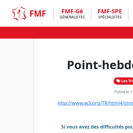
Skip
to
FMF-Gé
FMF-SPE
FMF
content
GÉNÉRALISTES
SPÉCIALISTES
Point-hebd
Les Tr
Publié le 
http://www.w3.org/TR/html4/stric
Si vous avez des difficultés pou