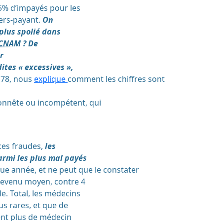
5% d’impayés pour les
iers-payant.
On
plus spolié dans
CNAM
?
De
r
ites « excessives »,
 78, nous
explique
comment les chiffres sont
nnête ou incompétent, qui
ces fraudes,
les
armi les plus mal payés
que année, et ne peut que le constater
e revenu moyen, contre 4
e. Total, les médecins
us rares, et que de
nt plus de médecin