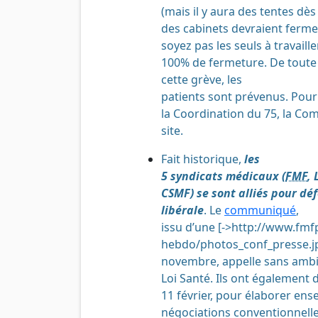
(mais il y aura des tentes d
des cabinets devraient ferme
soyez pas les seuls à travaille
100% de fermeture. De toute 
cette grève, les
patients sont prévenus. Pour
la Coordination du 75, la Com
site.
Fait historique,
les
5 syndicats médicaux (
FMF
,
CSMF) se sont alliés pour dé
libérale
. Le
communiqué
,
issu d’une [->http://www.fmf
hebdo/photos_conf_presse.
novembre, appelle sans ambig
Loi Santé. Ils ont également 
11 février, pour élaborer en
négociations conventionnell