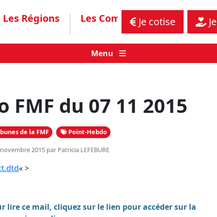
Les Régions
Les Communiqués
Assis
Je cotise
Je
Menu
o FMF du 07 11 2015
ibunes de la FMF
Point-Hebdo
7 novembre 2015 par
Patricia LEFEBURE
t.dtd
« >
r lire ce mail, cliquez sur le lien pour accéder sur la