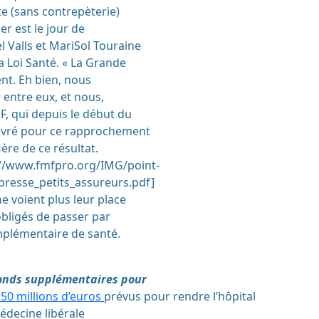
te (sans contrepèterie)
ier est le jour de
 Valls et MariSol Touraine
a Loi Santé. « La Grande
ent. Eh bien, nous
r entre eux, et nous,
, qui depuis le début du
vré pour ce rapprochement
ière de ce résultat.
://www.fmfpro.org/IMG/point-
sse_petits_assureurs.pdf]
ne voient plus leur place
obligés de passer par
mplémentaire de santé.
fonds supplémentaires pour
50 millions d’euros
prévus pour rendre l’hôpital
médecine libérale