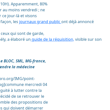
ès 10H). Apparemment, 80%
r au moins vendredi ; ne
r ce jour-là et visons
façon, les
journaux grand public
ont déjà annoncé
 ceux qui sont de garde,
ély, a élaboré un
guide de la réquisition,
visible sur son
 Le BLOC, SML, MG-france,
fendre la médecine
pro.org/IMG/point-
jpg]commune mercredi 04
uïté à lutter contre la
décidé de se retrouver le
semble des propositions de
es qui doivent démarrer