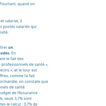
. Pourtant, quand on
t salariat, il
es postes salariés qui
ivité.
ltrer
un
raudes.
En
nt le fait des
 professionnels de santé »,
cins », et le tour est
ffres, comme l’a fait
Normandie, on constate que
nnels de santé
udget de l’Assurance
%, seuls 3,7% sont
es le calcul : 3,7% de