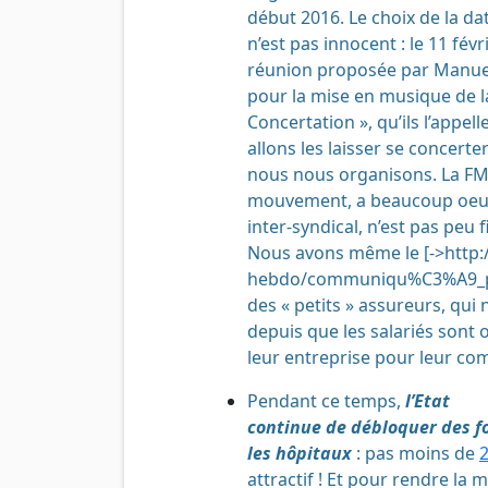
début 2016. Le choix de la da
n’est pas innocent : le 11 févr
réunion proposée par Manuel
pour la mise en musique de l
Concertation », qu’ils l’appell
allons les laisser se concerte
nous nous organisons. La FMF
mouvement, a beaucoup oeu
inter-syndical, n’est pas peu f
Nous avons même le [->http
hebdo/communiqu%C3%A9_pre
des « petits » assureurs, qui 
depuis que les salariés sont 
leur entreprise pour leur co
Pendant ce temps,
l’Etat
continue de débloquer des 
les hôpitaux
: pas moins de
2
attractif ! Et pour rendre la 