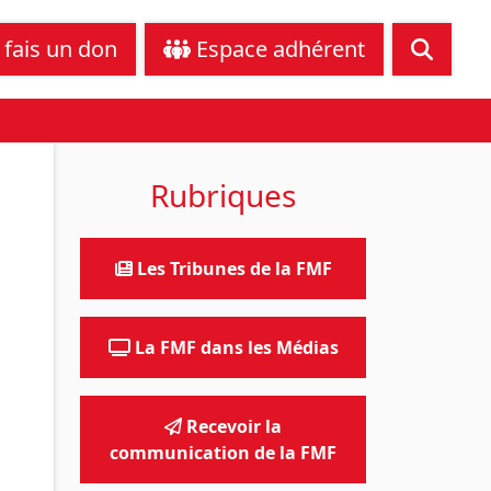
tance juridique
Nous contacter
 fais un don
Espace adhérent
Rubriques
Les Tribunes de la FMF
La FMF dans les Médias
Recevoir la
communication de la FMF