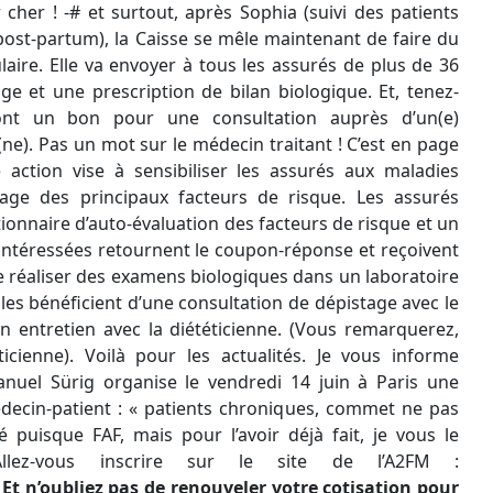
 cher ! -# et surtout, après Sophia (suivi des patients
post-partum), la Caisse se mêle maintenant de faire du
laire. Elle va envoyer à tous les assurés de plus de 36
e et une prescription de bilan biologique. Et, tenez-
ront un bon pour une consultation auprès d’un(e)
(ne). Pas un mot sur le médecin traitant ! C’est en page
 action vise à sensibiliser les assurés aux maladies
tage des principaux facteurs de risque. Les assurés
tionnaire d’auto-évaluation des facteurs de risque et un
ntéressées retournent le coupon-réponse et reçoivent
e réaliser des examens biologiques dans un laboratoire
lles bénéficient d’une consultation de dépistage avec le
n entretien avec la diététicienne. (Vous remarquerez,
ticienne). Voilà pour les actualités. Je vous informe
uel Sürig organise le vendredi 14 juin à Paris une
édecin-patient : « patients chroniques, commet ne pas
sé puisque FAF, mais pour l’avoir déjà fait, je vous le
llez-vous inscrire sur le site de l’A2FM :
s
Et n’oubliez pas de renouveler votre cotisation pour