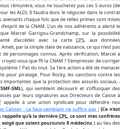
qui vous rémunère, vous ne toucherez pas ces 5 euros (de
ur les ALD). Il faudra donc le négocier dans le contrat
es avenants chaque fois que de telles primes sont mises
 d’esprit de la CNAM. L’un de nos adhérents a alerté le
dique Marcel Garrigou-Grandchamp, sur la possibilité
santé d’accéder, avec sa carte
CPS
, aux données
 Ameli, par la simple date de naissance, ce qui n’est pas
agit de personnages connus. Après vérification, Marcel a
e croyez-vous que fît la CNAM ? S’empresser de corriger
e système ? Pas du tout. Sa 1ère action a été de menacer
te pour piratage. Pour Rocky, les sanctions contre les
 importantes que la protection des assurés sociaux…
CSMF-SML
}, qui semblent découvrir et s’offusquer des
laissés par leurs signatures aux Directeurs de Caisse à
F
appelle à une union syndicale pour défendre nos
es Caisses : Le faux-semblant ne suffira pas !
{Ce n’est
 rappelle qu’à la dernière
CPL
, ce sont mes confrères
 exigé que soient poursuivis 8 médecins
} au lieu des