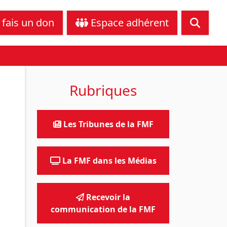
tance juridique
Nous contacter
 fais un don
Espace adhérent
Rubriques
Les Tribunes de la FMF
La FMF dans les Médias
Recevoir la
communication de la FMF