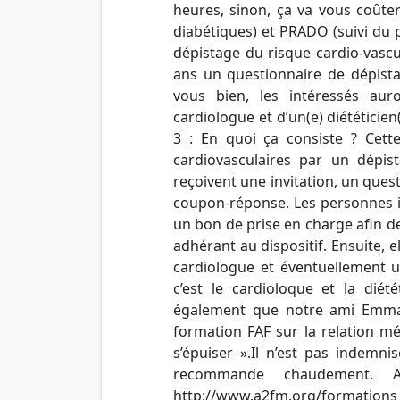
heures, sinon, ça va vous coûter
diabétiques) et PRADO (suivi du 
dépistage du risque cardio-vascu
ans un questionnaire de dépistag
vous bien, les intéressés au
cardiologue et d’un(e) diététicien
3 :
En quoi ça consiste ? Cette
cardiovasculaires par un dépis
reçoivent une invitation, un ques
coupon-réponse. Les personnes i
un bon de prise en charge afin d
adhérant au dispositif. Ensuite, e
cardiologue et éventuellement u
c’est le cardioloque et la diété
également que notre ami Emman
formation FAF sur la relation m
s’épuiser ».Il n’est pas indemni
recommande chaudement. A
http://www.a2fm.org/formation