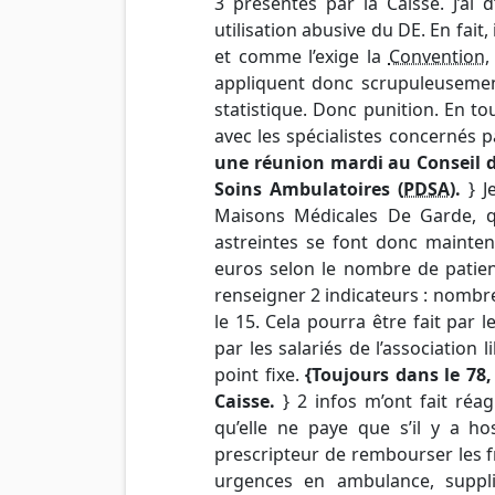
3 présentés par la Caisse. J’ai 
utilisation abusive du DE. En fait
et comme l’exige la
Convention
,
appliquent donc scrupuleusement
statistique. Donc punition. En to
avec les spécialistes concernés 
une réunion mardi au Conseil d
Soins Ambulatoires (
PDSA
).
} 
Maisons Médicales De Garde, q
astreintes se font donc mainten
euros selon le nombre de patient
renseigner 2 indicateurs : nombr
le 15. Cela pourra être fait par
par les salariés de l’association
point fixe.
{Toujours dans le 78,
Caisse.
} 2 infos m’ont fait réa
qu’elle ne paye que s’il y a ho
prescripteur de rembourser les f
urgences en ambulance, supplie