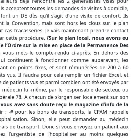
d’ailleurs déjà rencontré les 2 généralistes visés pour
, ils acceptent toutes les demandes de visites à domicile,
 font un DE dès qu’il s’agit d’une visite de confort. Ils
 la Convention, mais sont hors les clous sur le plan
ut cas tracasseries. Je vais maintenant prendre contact
par cette procédure.
{Sur le plan local, nous avons eu
e l’Ordre sur la mise en place de la Permanence Des
Je vous mets le compte-rendu ci-après.
En dehors des
ui continuent à fonctionner comme auparavant, les
ant en points fixes, et sont rémunérées de 200 à 60
s vus. Il faudra pour cela remplir un fichier Excel, et
e de patients vus et parmi combien ont été envoyés par
 le médecin lui-même, par le responsable de secteur, ou
 libérale 78. A chacun de s’organiser localement sur son
 vous avez sans doute reçu le magazine d’info de la
gir : -# pour les bons de transports, la CPAM rappelle
spitalisation. Sinon, elle peut demander au médecin
rais de transport. Donc si vous envoyez un patient aux
z l’urgentiste de l’hospitaliser au moins quelques