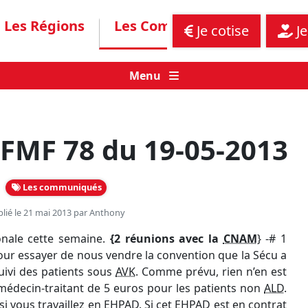
Les Régions
Les Communiqués
Assis
Je cotise
Je
Menu
FMF 78 du 19-05-2013
Les communiqués
lié le 21 mai 2013 par
Anthony
ionale cette semaine.
{2 réunions avec la
CNAM
} -# 1
pour essayer de nous vendre la convention que la Sécu a
uivi des patients sous
AVK
. Comme prévu, rien n’en est
t médecin-traitant de 5 euros pour les patients non
ALD
.
 si vous travaillez en EHPAD. Si cet EHPAD est en contrat