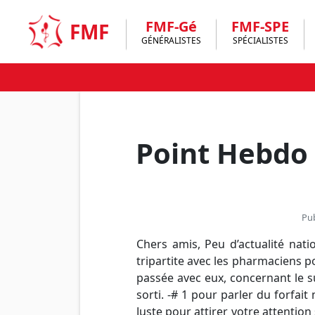
Skip
to
FMF-Gé
FMF-SPE
FMF
content
GÉNÉRALISTES
SPÉCIALISTES
Point Hebdo 
Pub
Chers amis, Peu d’actualité nat
tripartite avec les pharmaciens 
passée avec eux, concernant le s
sorti. -# 1 pour parler du forfai
Juste pour attirer votre attention