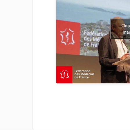
Cliq
mar