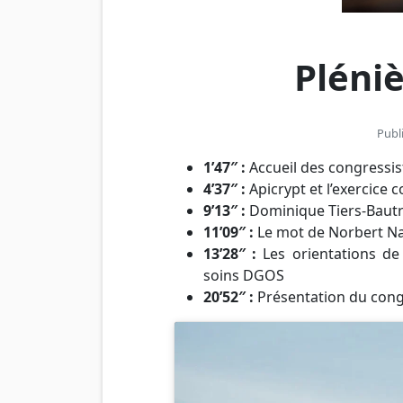
Pléni
Publi
1’47″ :
Accueil des congressi
4’37″ :
Apicrypt et l’exercice
9’13″ :
Dominique Tiers-Bautra
11’09″ :
Le mot de Norbert Na
13’28″ :
Les orientations de
soins DGOS
20’52″ :
Présentation du cong