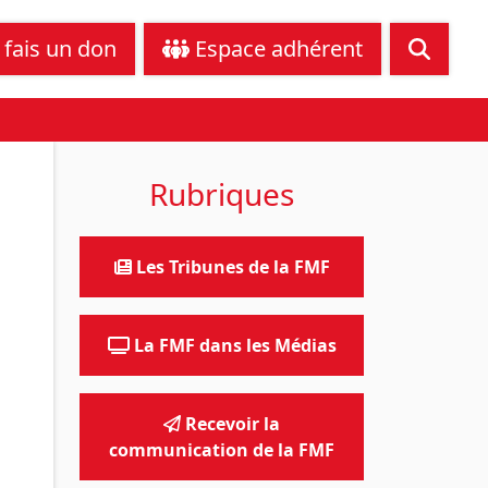
tance juridique
Nous contacter
 fais un don
Espace adhérent
Rubriques
Les Tribunes de la FMF
La FMF dans les Médias
Recevoir la
communication de la FMF