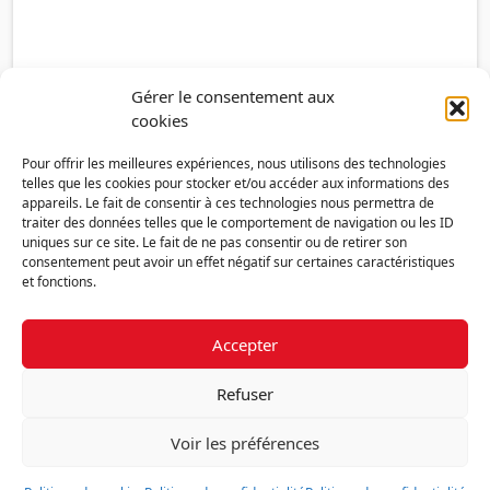
Gérer le consentement aux
cookies
Pour offrir les meilleures expériences, nous utilisons des technologies
telles que les cookies pour stocker et/ou accéder aux informations des
appareils. Le fait de consentir à ces technologies nous permettra de
traiter des données telles que le comportement de navigation ou les ID
uniques sur ce site. Le fait de ne pas consentir ou de retirer son
consentement peut avoir un effet négatif sur certaines caractéristiques
et fonctions.
Accepter
Découvrir la FMF
Mentions légales
Politique de confidentialité
RGPD
Refuser
Nous contacter
Politique de cookies (UE)
Voir les préférences
Fédération des Médecins de France - 7 place des 5 Martyrs du lycée