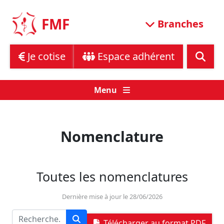
Skip
to
FMF
Branches
content
Je cotise
Espace adhérent
Menu
Nomenclature
Toutes les nomenclatures
Dernière mise à jour le 28/06/2026
Télécharger au format PDF