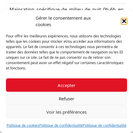
Majoration spécifique de milieu de nuit 0h-6h en
cas de consultation au cabinet. Appel régulation.
Gérer le consentement aux
cookies
Code acte :
CRM
Tarif S1 :
51,50€
Pour offrir les meilleures expériences, nous utilisons des technologies
telles que les cookies pour stocker et/ou accéder aux informations des
Tarif S2 :
51,50€
appareils. Le fait de consentir à ces technologies nous permettra de
traiter des données telles que le comportement de navigation ou les ID
uniques sur ce site. Le fait de ne pas consentir ou de retirer son
Majoration spécifique de nuit 20h-0h/6h-8h en cas
consentement peut avoir un effet négatif sur certaines caractéristiques
de consultation au cabinet. Appel régulation.
et fonctions.
Code acte :
CRN
Accepter
Tarif S1 :
42,50€
Tarif S2 :
42,50€
Refuser
majoration de déplacement pour visite à domicile
Voir les préférences
justifiée de dimanche et jour férié (article 14.2
NGAP) - Critère d'urgence
Politique de cookies
Politique de confidentialité
Politique de confidentialité