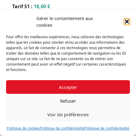
Tarif S1 :
18,00 €
Tarif S2 :
18,00 €
Si OPTAM ou TO
Gérer le consentement aux
cookies
majoration pour traitement par biothérapie anti-
Pour offrir les meilleures expériences, nous utilisons des technologies
TNF alpha. Initial. Pathologies précises. (article15.9
telles que les cookies pour stocker et/ou accéder aux informations des
NGAP). Code MTX.
appareils. Le fait de consentir à ces technologies nous permettra de
traiter des données telles que le comportement de navigation ou les ID
Code acte :
MPB
uniques sur ce site. Le fait de ne pas consentir ou de retirer son
consentement peut avoir un effet négatif sur certaines caractéristiques
Tarif S1 :
30,00 €
et fonctions.
Tarif S2 :
30,00 €
si OPTAM
Accepter
majoration pour la consultation en présence
famille, d'un tiers social ou médico-social, pour le
Refuser
Psy et pédoPsy pour un enfant présentant une
pathologie psychiatrique grave (article 14-4 I
Voir les préférences
NGAP) (ALD non obligatoire)
Code acte :
MPF
Politique de cookies
Politique de confidentialité
Politique de confidentialité