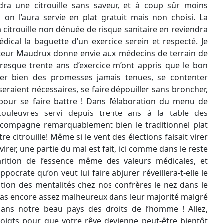
dra une citrouille sans saveur, et à coup sûr moins
 on l’aura servie en plat gratuit mais non choisi. La
a citrouille non dénuée de risque sanitaire en reviendra
ical la baguette d’un exercice serein et respecté. Je
teur Maudrux donne envie aux médecins de terrain de
resque trente ans d’exercice m’ont appris que le bon
er bien des promesses jamais tenues, se contenter
raient nécessaires, se faire dépouiller sans broncher,
ur se faire battre ! Dans l’élaboration du menu de
 couleuvres servi depuis trente ans à la table des
ccompagne remarquablement bien le traditionnel plat
tre citrouille! Même si le vent des élections faisait virer
irer, une partie du mal est fait, ici comme dans le reste
arition de l’essence même des valeurs médicales, et
ocrate qu’on veut lui faire abjurer réveillera-t-elle le
lution des mentalités chez nos confrères le nez dans le
pas encore assez malheureux dans leur majorité malgré
 dans notre beau pays des droits de l’homme ! Allez,
oigts pour que votre rêve devienne peut-être bientôt