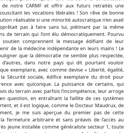
s de notre CARMF et offrir aux futurs retraités une
suscitant les vocations libérales ! Son rêve de bonne
ution réalisable si une minorité autocratique n’en avait
prêtait pas à faire sans lui, piétinant par la même
ns de terrain qui l’ont élu démocratiquement. Pourvu
e soutien comprennent le message édifiant de leur
venir de la médecine indépendante en leurs mains ! Le
uligner que la démocratie ne semble plus respectée,
autres, dans notre pays qui dit pourtant vouloir
que exemplaire, avec comme devise « Liberté, égalité,
a Sécurité sociale, édifice exemplaire du droit pour
rence avec quiconque. La puissance de certains, qui
avis du terrain avec parfois l’incompétence, leur arroge
en question, en entraînant la faillite de ces systèmes
portent, et il est logique, comme le Docteur Maudrux, de
lement, je me suis aperçue du premier pas de cette
 la fermeture arbitraire et sans préavis de l’accès au
 très jeune installée comme généraliste secteur 1, toute