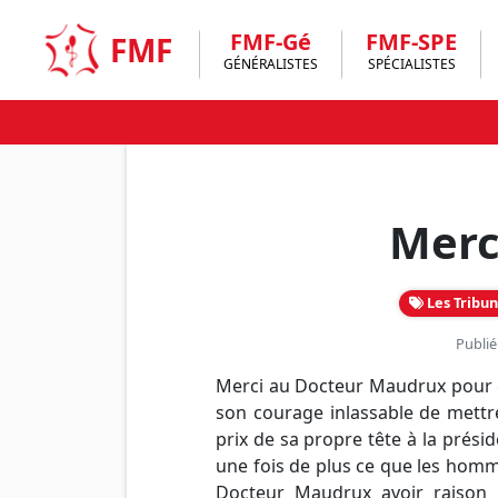
Skip
to
FMF-Gé
FMF-SPE
FMF
content
GÉNÉRALISTES
SPÉCIALISTES
Merc
Les Tribun
Publié
Merci au Docteur Maudrux pour c
son courage inlassable de mettr
prix de sa propre tête à la prési
une fois de plus ce que les homm
Docteur Maudrux avoir raison l