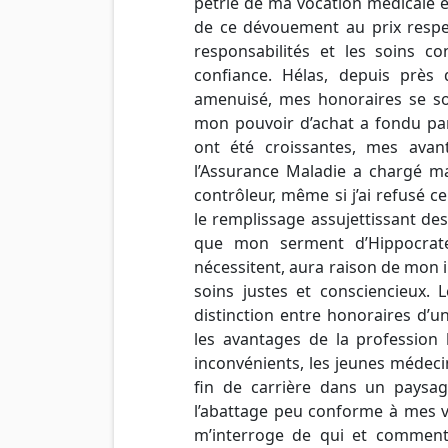
pétrie de ma vocation médicale 
de ce dévouement au prix resp
responsabilités et les soins co
confiance. Hélas, depuis près
amenuisé, mes honoraires se so
mon pouvoir d’achat a fondu par
ont été croissantes, mes ava
l’Assurance Maladie a chargé ma
contrôleur, même si j’ai refusé 
le remplissage assujettissant de
que mon serment d’Hippocrate
nécessitent, aura raison de mon 
soins justes et consciencieux. L
distinction entre honoraires d’u
les avantages de la profession 
inconvénients, les jeunes médecin
fin de carrière dans un paysa
l’abattage peu conforme à mes va
m’interroge de qui et comment 