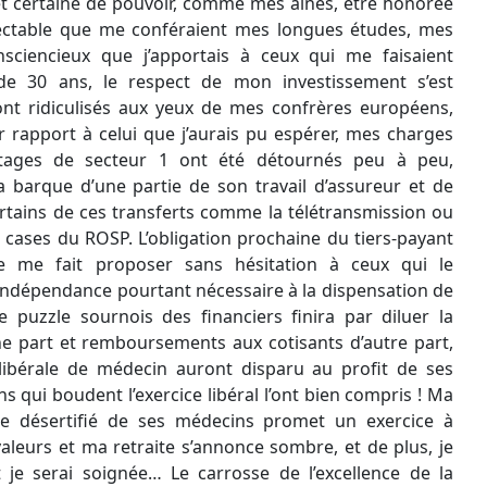
et certaine de pouvoir, comme mes aînés, être honorée
ectable que me conféraient mes longues études, mes
nsciencieux que j’apportais à ceux qui me faisaient
 de 30 ans, le respect de mon investissement s’est
nt ridiculisés aux yeux de mes confrères européens,
 rapport à celui que j’aurais pu espérer, mes charges
ntages de secteur 1 ont été détournés peu à peu,
 barque d’une partie de son travail d’assureur et de
certains de ces transferts comme la télétransmission ou
s cases du ROSP. L’obligation prochaine du tiers-payant
 me fait proposer sans hésitation à ceux qui le
indépendance pourtant nécessaire à la dispensation de
e puzzle sournois des financiers finira par diluer la
ne part et remboursements aux cotisants d’autre part,
libérale de médecin auront disparu au profit de ses
s qui boudent l’exercice libéral l’ont bien compris ! Ma
ge désertifié de ses médecins promet un exercice à
leurs et ma retraite s’annonce sombre, et de plus, je
je serai soignée… Le carrosse de l’excellence de la