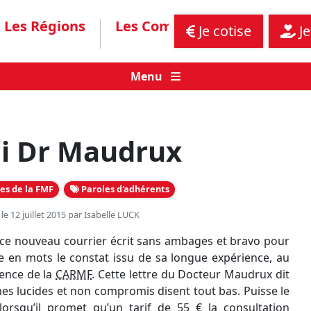
Les Régions
Les Communiqués
Assis
Je cotise
Je
Menu
i Dr Maudrux
es de la FMF
Paroles d'adhérents
 le 12 juillet 2015 par
Isabelle LUCK
e nouveau courrier écrit sans ambages et bravo pour
e en mots le constat issu de sa longue expérience, au
dence de la
CARMF
. Cette lettre du Docteur Maudrux dit
es lucides et non compromis disent tout bas. Puisse le
orsqu’il promet qu’un tarif de 55 € la consultation