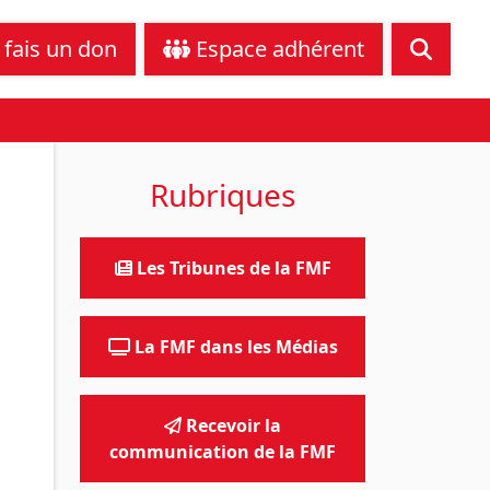
tance juridique
Nous contacter
 fais un don
Espace adhérent
Rubriques
Les Tribunes de la FMF
La FMF dans les Médias
Recevoir la
communication de la FMF