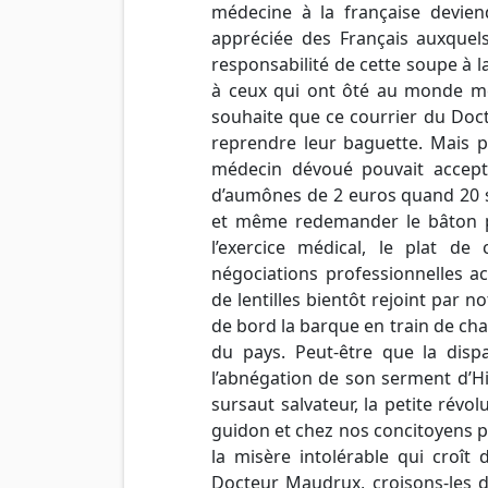
médecine à la française devien
appréciée des Français auxquels
responsabilité de cette soupe à l
à ceux qui ont ôté au monde méd
souhaite que ce courrier du Doc
reprendre leur baguette. Mais p
médecin dévoué pouvait accept
d’aumônes de 2 euros quand 20 se
et même redemander le bâton po
l’exercice médical, le plat de
négociations professionnelles a
de lentilles bientôt rejoint par no
de bord la barque en train de chav
du pays. Peut-être que la disp
l’abnégation de son serment d’Hipp
sursaut salvateur, la petite révo
guidon et chez nos concitoyens 
la misère intolérable qui croît
Docteur Maudrux, croisons-les d