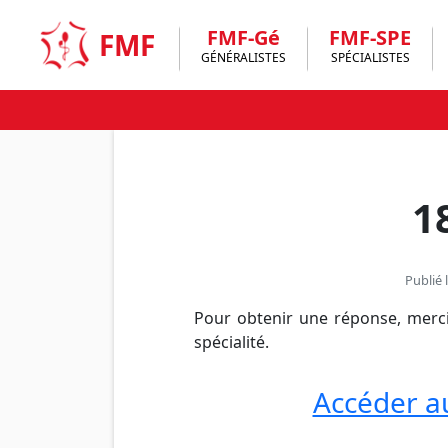
Skip
to
FMF-Gé
FMF-SPE
FMF
content
GÉNÉRALISTES
SPÉCIALISTES
1
Publié 
Pour obtenir une réponse, merci
spécialité.
Accéder a