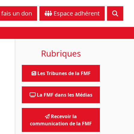
tance juridique
Nous contacter
 fais un don
Espace adhérent
Rubriques
Les Tribunes de la FMF
La FMF dans les Médias
Recevoir la
communication de la FMF