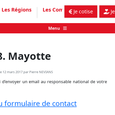
Les Régions
Les Communiqués
Assis
Je cotise
Je
Menu
8. Mayotte
le 12 mars 2017 par
Pierre NEVIANS
 d’envoyer un email au responsable national de votre
u formulaire de contact