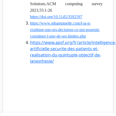
Solutions.ACM computing survey
2023,55:1-26
https://doi.org/10.1145/3592597
https://www.mbamutuelle.com/l-ia-n-
explique-pas-ses-decisions-ce-qui-pourrait-
constituer-l-une-de-ses-limites.php
https://www.apsf.org/fr/article/intelligence-
artificielle-securite-des-patients-et-
realisation-du-quintuple-objectif-de-
lanesthesie/