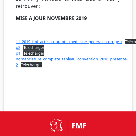
retrouver :
MISE A JOUR NOVEMBRE 2019
11_2019_fmf_actes_courants_medecine_generale_corrige_i
Téléc
p2
Télécharger
p1
Télécharger
nomenclature_complete_tableau_convention_2016_presente-
2
Télécharger