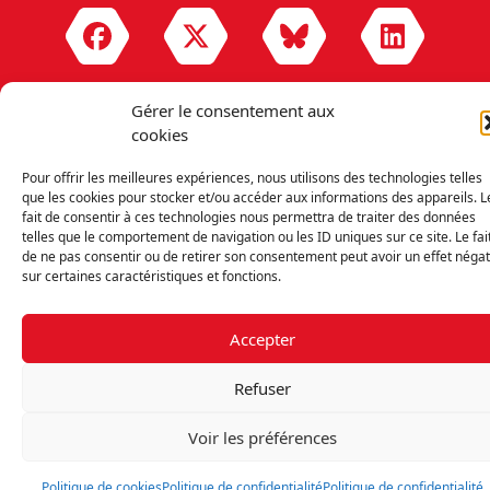
Gérer le consentement aux
cookies
Découvrir la FMF
Mentions légales
Pour offrir les meilleures expériences, nous utilisons des technologies telles
que les cookies pour stocker et/ou accéder aux informations des appareils. L
Politique de confidentialité
RGPD
fait de consentir à ces technologies nous permettra de traiter des données
Nous contacter
telles que le comportement de navigation ou les ID uniques sur ce site. Le fai
Politique de cookies (UE)
de ne pas consentir ou de retirer son consentement peut avoir un effet négat
sur certaines caractéristiques et fonctions.
Fédération des Médecins de France - 7 place des 5 Martyrs du lycée
Buffon - 75014 Paris
Accepter
Refuser
Voir les préférences
Politique de cookies
Politique de confidentialité
Politique de confidentialité