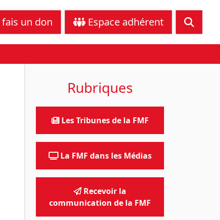
tance juridique
Nous contacter
 fais un don
Espace adhérent
Rubriques
Les Tribunes de la FMF
La FMF dans les Médias
Recevoir la
communication de la FMF