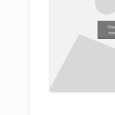
Cliq
mar