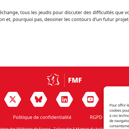
échange, tous les jeudis pour discuter des difficultés que v
ion et, pourquoi pas, dessiner les contours d’un futur projet
Pour offrir 
cookies pour
à ces techn
Politique de confidentialité
RGPD
Nou
de navigatio
consentement
ation des Médecins de France - 7 place des 5 Martyrs du lycée Buffon - 75014