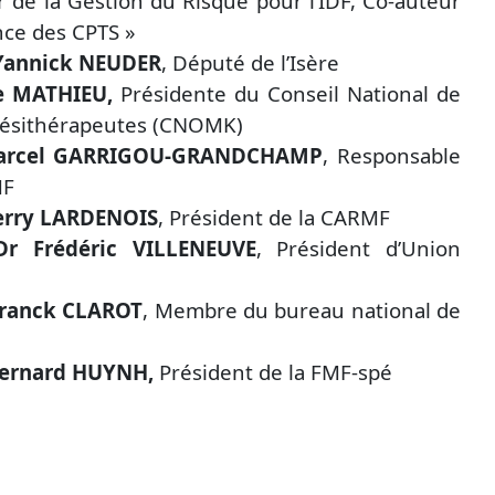
 de la Gestion du Risque pour l’IDF, Co-auteur
nce des CPTS »
 Yannick NEUDER
, Député de l’Isère
e MATHIEU,
Présidente du Conseil National de
nésithérapeutes (CNOMK)
arcel GARRIGOU-GRANDCHAMP
, Responsable
MF
erry LARDENOIS
, Président de la CARMF
Dr Frédéric VILLENEUVE
, Président d’Union
Franck CLAROT
, Membre du bureau national de
Bernard HUYNH,
Président de la FMF-spé