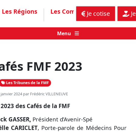
Les Régions
Les Communiqués
Assis
Je cotise
Je
Menu
afés FMF 2023
Les Tribunes de la FMF
7 janvier 2024 par
Frédéric VILLENEUVE
 2023 des Cafés de la FMF
ick GASSER,
Président d’Avenir-Spé
ëlle CARICLET
, Porte-parole de Médecins Pour