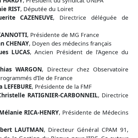
l HARDY
, Président du syndicat UNIPA
ie RIST
, Députée du Loiret
uerite CAZENEUVE
, Directrice déléguée de
GIANNOTTI
, Présidente de MG France
ian CHENAY
, Doyen des médecins français
ues LUCAS
, Ancien Président de l’Agence du
thias WARGON
, Directeur chez Observatoire
Programmés d’Ile de France
ia LEFEBURE
, Présidente de la FMF
Christelle RATIGNIER-CARBONNEIL
, Directrice
 Mélanie RICA-HENRY
, Présidente de Médecins
lbert LAUTMAN
, Directeur Général CPAM 91,