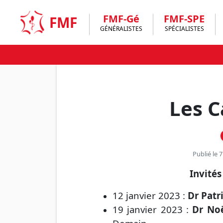
Skip
to
FMF-Gé
FMF-SPE
FMF
content
GÉNÉRALISTES
SPÉCIALISTES
Les C
Publié le 
Invités
12 janvier 2023 :
Dr Patr
19 janvier 2023 :
Dr No