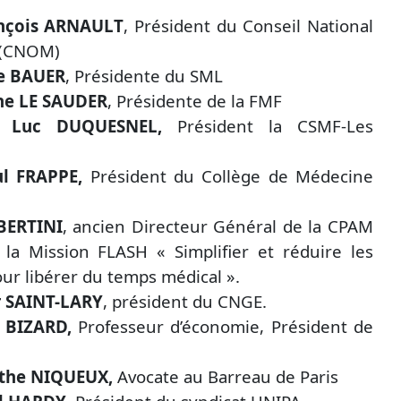
nçois ARNAULT
, Président du Conseil National
 (CNOM)
e BAUER
, Présidente du SML
ne LE SAUDER
, Présidente de la FMF
r Luc DUQUESNEL,
Président la CSMF-Les
ul FRAPPE,
Président du Collège de Médecine
BERTINI
, ancien Directeur Général de la CPAM
 la Mission FLASH « Simplifier et réduire les
our libérer du temps médical ».
r SAINT-LARY
, président du CNGE.
c BIZARD,
Professeur d’économie, Président de
athe NIQUEUX,
Avocate au Barreau de Paris