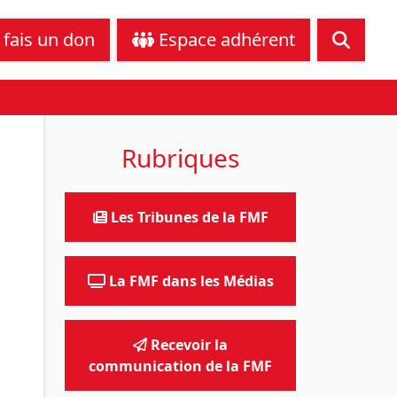
tance juridique
Nous contacter
 fais un don
Espace adhérent
Rubriques
Les Tribunes de la FMF
La FMF dans les Médias
Recevoir la
communication de la FMF