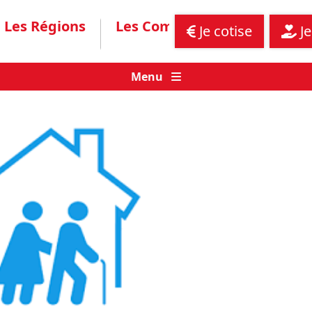
Les Régions
Les Communiqués
Assis
Je cotise
Je
Menu