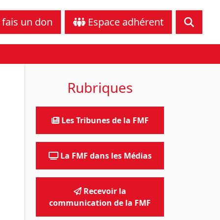
tance juridique
Nous contacter
 fais un don
Espace adhérent
Rubriques
Les Tribunes de la FMF
La FMF dans les Médias
Recevoir la
communication de la FMF