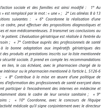
’action sociale et des familles est ainsi modifié : 1° Au
x » est remplacé par le mot : « une » ; 2° Les alinéas 8 à 13
sitions suivantes : « 6° Coordonne la réalisation d’une
 ce cadre, peut effectuer des propositions diagnostiques et
es et non médicamenteuses. Il transmet ses conclusions au
e patient. L’évaluation gériatrique est réalisée à l’entrée du
esoin ; « 7° Contribue auprès des professionnels de santé
t à la bonne adaptation aux impératifs gériatriques des
 des produits et prestations inscrits sur la liste mentionnée
 la sécurité sociale. Il prend en compte les recommandations
 en lien, le cas échéant, avec le pharmacien chargé de la
 intérieur ou le pharmacien mentionné à l’article L. 5126-6
 ; « 8° Contribue à la mise en œuvre d’une politique de
ons d’information des professionnels de santé exerçant dans
ment participer à l’encadrement des internes en médecine et
otamment dans le cadre de leur service sanitaire ; « 9°
soins ; « 10° Coordonne, avec le concours de l’équipe
activité médicale qu’il signe conjointement avec le directeur