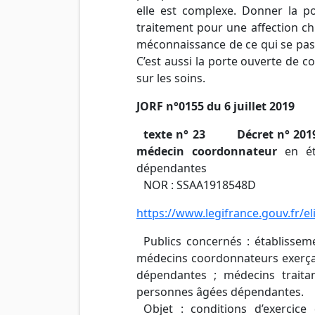
elle est complexe. Donner la p
traitement pour une affection ch
méconnaissance de ce qui se pas
C’est aussi la porte ouverte de co
sur les soins.
JORF n°0155 du 6 juillet 2019
texte n° 23 Décret n° 2019-7
médecin coordonnateur
en ét
dépendantes
NOR : SSAA1918548D
https://www.legifrance.gouv.fr/e
Publics concernés : établisse
médecins coordonnateurs exerça
dépendantes ; médecins traitan
personnes âgées dépendantes.
Objet : conditions d’exercic