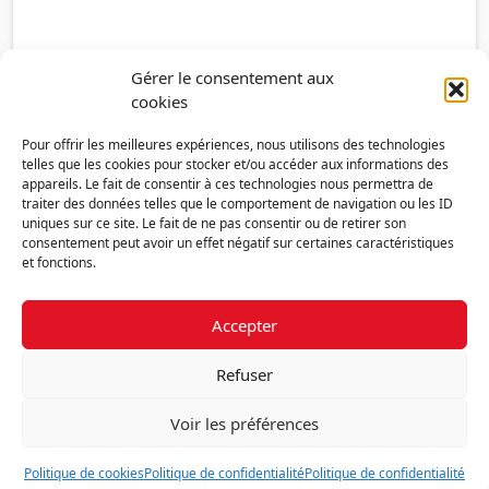
Gérer le consentement aux
cookies
Pour offrir les meilleures expériences, nous utilisons des technologies
telles que les cookies pour stocker et/ou accéder aux informations des
appareils. Le fait de consentir à ces technologies nous permettra de
traiter des données telles que le comportement de navigation ou les ID
uniques sur ce site. Le fait de ne pas consentir ou de retirer son
consentement peut avoir un effet négatif sur certaines caractéristiques
et fonctions.
Accepter
Découvrir la FMF
Mentions légales
Politique de confidentialité
RGPD
Refuser
Nous contacter
Politique de cookies (UE)
Voir les préférences
Fédération des Médecins de France - 7 place des 5 Martyrs du lycée
Buffon - 75014 Paris
Politique de cookies
Politique de confidentialité
Politique de confidentialité