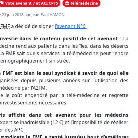
Vote avenant 7 et ACI CPTS
Télémédecine
e 23 juin 2018 par
Jean-Paul HAMON
a
FMF
a décidé de signer
l’avenant N°6.
investie dans le contenu positif de cet avenant
: La
decine rend aux patients dans les îles, dans les déserts
 La FMF sait quels services la télémédecine peut rendre
 démographiquement sinistrée.
 FMF est bien le seul syndicat à savoir de quoi elle
nisées depuis plusieurs années sur l’utilisation des
-médecine par l’A2FM.
tre le coût engendré par la télé-médecine et regrette
 investissements nécessaires.
s affiché dans cet avenant pour les médecins
expertise inadmissible (12 €) et l’impossibilité de réaliser
er des APC.
s syndicats la FMF a tenté jusqu’au bout d’améliorer