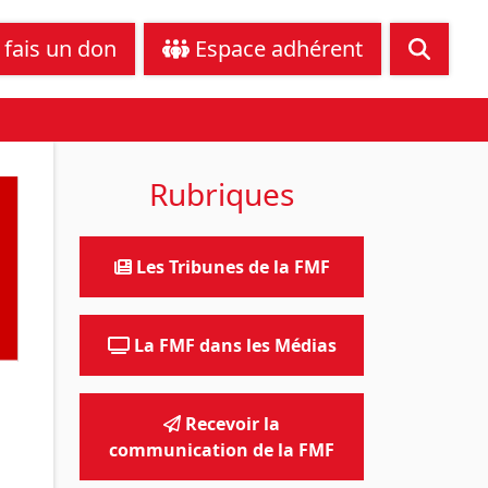
tance juridique
Nous contacter
 fais un don
Espace adhérent
Rubriques
Les Tribunes de la FMF
La FMF dans les Médias
Recevoir la
communication de la FMF