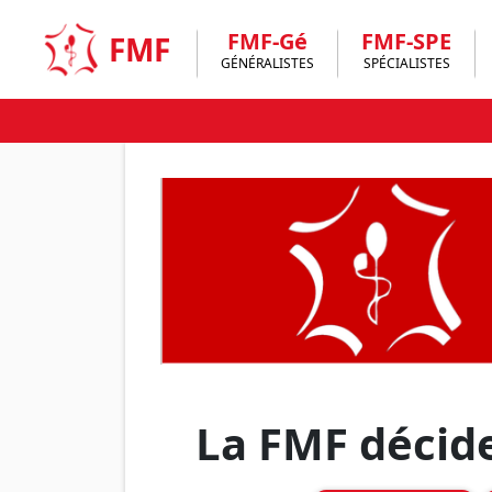
Skip
to
FMF-Gé
FMF-SPE
FMF
content
GÉNÉRALISTES
SPÉCIALISTES
La FMF décide