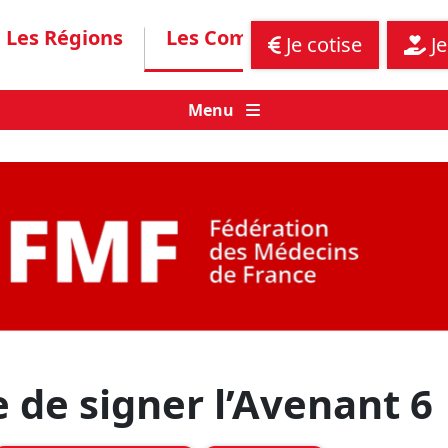
Les Régions
Les Communiqués
Assis
Je cotise
Je
Menu
 de signer l’Avenant 6