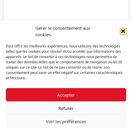
Gérer le consentement aux
cookies
Pour offrir les meilleures expériences, nous utilisons des technologies
telles que les cookies pour stocker et/ou accéder aux informations des
appareils. Le fait de consentir à ces technologies nous permettra de
traiter des données telles que le comportement de navigation ou les ID
uniques sur ce site. Le fait de ne pas consentir ou de retirer son
consentement peut avoir un effet négatif sur certaines caractéristiques
et fonctions.
Accepter
Découvrir la FMF
Mentions légales
Politique de confidentialité
RGPD
Refuser
Nous contacter
Politique de cookies (UE)
Voir les préférences
Fédération des Médecins de France - 7 place des 5 Martyrs du lycée