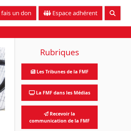
tance juridique
Nous contacter
 fais un don
Espace adhérent
Rubriques
Les Tribunes de la FMF
La FMF dans les Médias
Recevoir la
communication de la FMF