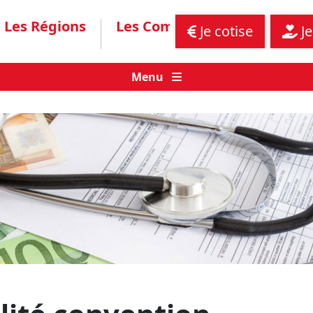
Les Régions
Les Communiqués
Assis
Je cotise
Je
Menu