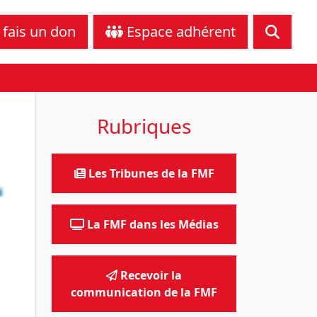
tance juridique
Nous contacter
 fais un don
Espace adhérent
Rubriques
Les Tribunes de la FMF
La FMF dans les Médias
Recevoir la
communication de la FMF