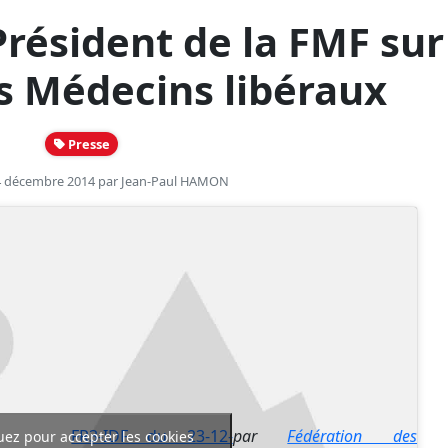
Président de la FMF sur
es Médecins libéraux
Presse
24 décembre 2014 par
Jean-Paul HAMON
FR3-IDF du 23-12-
par
Fédération des
uez pour accepter les cookies